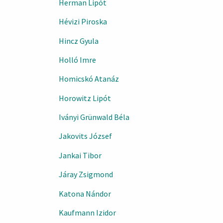
Herman Lipót
Hévizi Piroska
Hincz Gyula
Holló Imre
Homicskó Atanáz
Horowitz Lipót
Iványi Grünwald Béla
Jakovits József
Jankai Tibor
Járay Zsigmond
Katona Nándor
Kaufmann Izidor