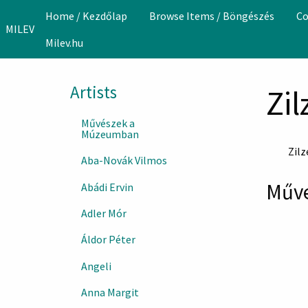
Skip to main content
Home / Kezdőlap
Browse Items / Böngészés
Co
MILEV
Milev.hu
Artists
Zil
Művészek a
Múzeumban
Zilz
Aba-Novák Vilmos
Műve
Abádi Ervin
Adler Mór
Áldor Péter
Angeli
Anna Margit