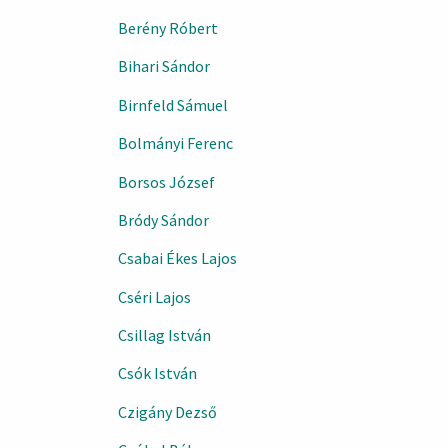
Berény Róbert
Bihari Sándor
Birnfeld Sámuel
Bolmányi Ferenc
Borsos József
Bródy Sándor
Csabai Ékes Lajos
Cséri Lajos
Csillag István
Csók István
Czigány Dezső