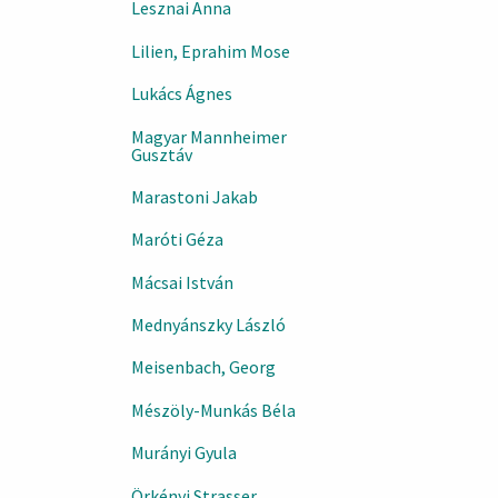
Lesznai Anna
Lilien, Eprahim Mose
Lukács Ágnes
Magyar Mannheimer
Gusztáv
Marastoni Jakab
Maróti Géza
Mácsai István
Mednyánszky László
Meisenbach, Georg
Mészöly-Munkás Béla
Murányi Gyula
Örkényi Strasser