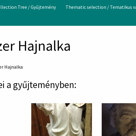
llection Tree / Gyűjtemény
Thematic selection / Tematikus 
zer Hajnalka
er Hajnalka
i a gyűjteményben: