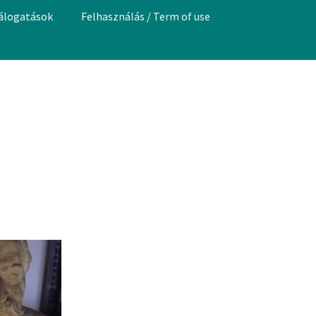
válogatások
Felhasználás / Term of use