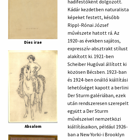
hadifestőként dolgozott.
Kádár kezdetben naturalista
képeket festett, később
Rippl-Rónai József
művészete hatott rá. Az
1920-as években sajátos,
Dies irae
expresszív-absztrakt stílust
alakított ki. 1921-ben
Scheiber Hugóval állított ki
közösen Bécsben. 1923-ban
és 1924-ben önálló kiállítási
lehetőséget kapott a berlini
Der Sturm galériában, ezek
után rendszeresen szerepelt
együtt a Der Sturm
művészeivel nemzetközi
kiállításaikon, például 1926-
Absalom
ban a New Yorki-i Brooklyn