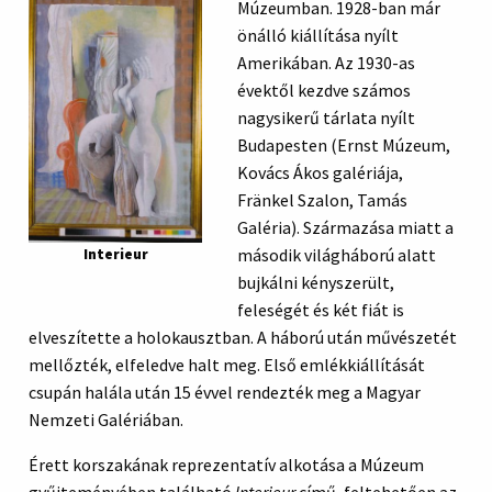
Múzeumban. 1928-ban már
önálló kiállítása nyílt
Amerikában. Az 1930-as
évektől kezdve számos
nagysikerű tárlata nyílt
Budapesten (Ernst Múzeum,
Kovács Ákos galériája,
Fränkel Szalon, Tamás
Galéria). Származása miatt a
második világháború alatt
Interieur
bujkálni kényszerült,
feleségét és két fiát is
elveszítette a holokausztban. A háború után művészetét
mellőzték, elfeledve halt meg. Első emlékkiállítását
csupán halála után 15 évvel rendezték meg a Magyar
Nemzeti Galériában.
Érett korszakának reprezentatív alkotása a Múzeum