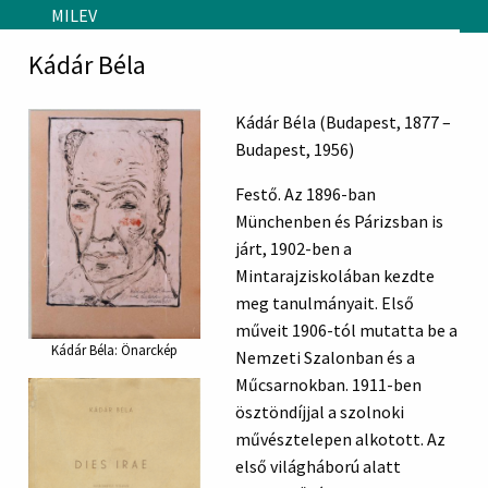
Skip to main content
MILEV
Kádár Béla
Kádár Béla (Budapest, 1877 –
Budapest, 1956)
Festő. Az 1896-ban
Münchenben és Párizsban is
járt, 1902-ben a
Mintarajziskolában kezdte
meg tanulmányait. Első
műveit 1906-tól mutatta be a
Kádár Béla: Önarckép
Nemzeti Szalonban és a
Műcsarnokban. 1911-ben
ösztöndíjjal a szolnoki
művésztelepen alkotott. Az
első világháború alatt