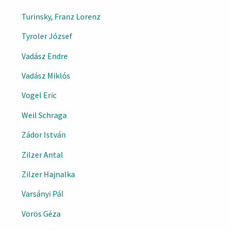
Turinsky, Franz Lorenz
Tyroler József
Vadász Endre
Vadász Miklós
Vogel Eric
Weil Schraga
Zádor István
Zilzer Antal
Zilzer Hajnalka
Varsányi Pál
Vörös Géza