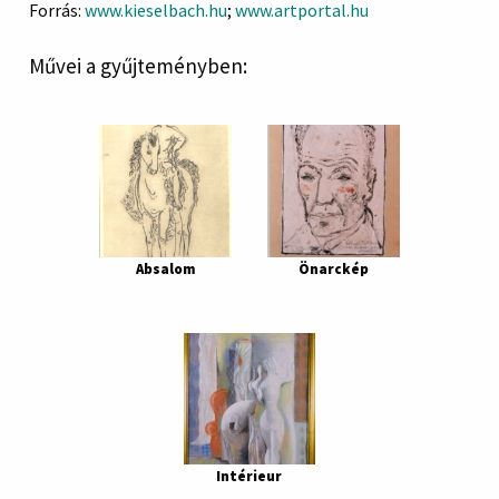
Forrás:
www.kieselbach.hu
;
www.artportal.hu
Művei a gyűjteményben:
Absalom
Önarckép
Intérieur