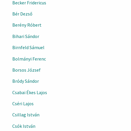
Becker Fridericus
Bér Dezső
Berény Róbert
Bihari Sándor
Birnfeld Sámuel
Bolmányi Ferenc
Borsos József
Bródy Sándor
Csabai Ékes Lajos
Cséri Lajos
Csillag István
Csók István