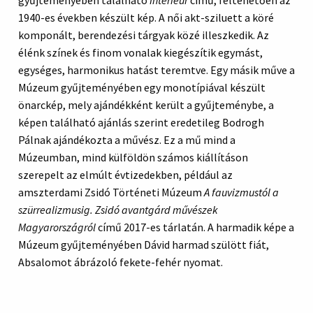
gyűjteményében található
Interieur
című, feltehetően az
1940-es években készült kép. A női akt-sziluett a köré
komponált, berendezési tárgyak közé illeszkedik. Az
élénk színek és finom vonalak kiegészítik egymást,
egységes, harmonikus hatást teremtve. Egy másik műve a
Múzeum gyűjteményében egy monotípiával készült
önarckép, mely ajándékként került a gyűjteménybe, a
képen található ajánlás szerint eredetileg Bodrogh
Pálnak ajándékozta a művész. Ez a mű mind a
Múzeumban, mind külföldön számos kiállításon
szerepelt az elmúlt évtizedekben, például az
amszterdami Zsidó Történeti Múzeum
A fauvizmustól a
szürrealizmusig. Zsidó avantgárd művészek
Magyarországról
című 2017-es tárlatán. A harmadik képe a
Múzeum gyűjteményében Dávid harmad szülött fiát,
Absalomot ábrázoló fekete-fehér nyomat.