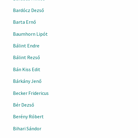
Bardócz Dezső
Barta Ernő
Baumhorn Lipót
Bálint Endre
Bálint Rezső
Bán Kiss Edit
Bárkány Jenő
Becker Fridericus
Bér Dezső
Berény Róbert
Bihari Sándor