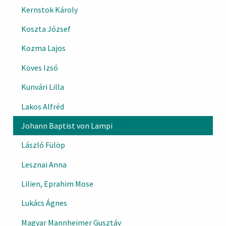
Kernstok Károly
Koszta József
Kozma Lajos
Köves Izsó
Kunvári Lilla
Lakos Alfréd
Johann Baptist von Lampi
László Fülöp
Lesznai Anna
Lilien, Eprahim Mose
Lukács Ágnes
Magyar Mannheimer Gusztáv