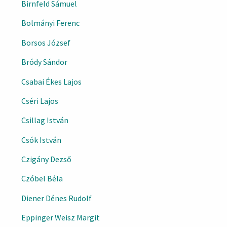
Birnfeld Sámuel
Bolmányi Ferenc
Borsos József
Bródy Sándor
Csabai Ékes Lajos
Cséri Lajos
Csillag István
Csók István
Czigány Dezső
Czóbel Béla
Diener Dénes Rudolf
Eppinger Weisz Margit