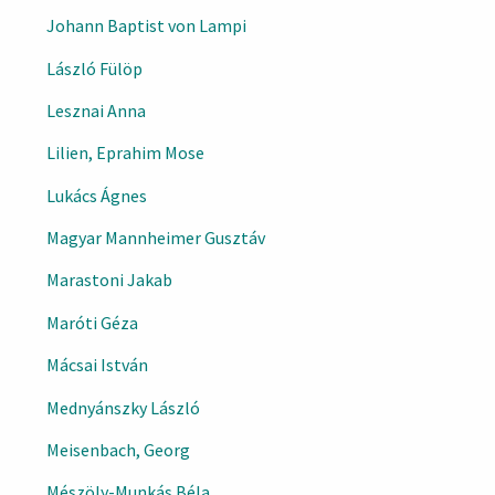
Johann Baptist von Lampi
László Fülöp
Lesznai Anna
Lilien, Eprahim Mose
Lukács Ágnes
Magyar Mannheimer Gusztáv
Marastoni Jakab
Maróti Géza
Mácsai István
Mednyánszky László
Meisenbach, Georg
Mészöly-Munkás Béla