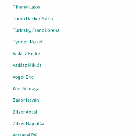
Tihanyi Lajos
Turán Hacker Mária
Turinsky, Franz Lorenz
Tyroler József
Vadász Endre
Vadász Miklós
Vogel Eric
Weil Schraga
Zádor István
Zilzer Antal
Zilzer Hajnalka
Varsányi Pál