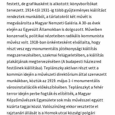
festett, de grafikusként is alkotott: könyvborítókat
tervezett.
1914-től 1931-ig több
gyűjteményes kiállítást
rendeztek munkáiból, a tárlatokról két művét is
megvásárolta a Magyar Nemzeti Galéria. A 30-as évek
elején az Egyesült Államokban is dolgozott. Műveiben
konzervatív, politikai nézeteiben radikális kommunista
művész volt. 1918-ban önkéntesként elvállalta, hogy
részt vesz egy monumentális jótékonysági kiállítás
megszervezésében, szakmai felügyeletében, a kiállítás
plakátjának megtervezésében (A budapesti háziezred
festőinek kiállítása). Teplánszky aktívan részt vett a
kommün idején a művészeti direktórium által szervezett
munkákban, köztük az 1919. május 1-i monumentális
városinstallációk előkészítésében. Teplánszkyt a fehér
terror idején perbe fogták és elítélték, a Magyar
Képzőművészek Egyesülete sok más művésszel együtt
kizárta tagjai közül. Valószínűleg ekkor vesztette el
rajztanári állását is a Homok utcai községi polgári