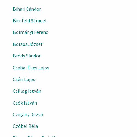
Bihari Sándor
Birnfeld Sámuel
Bolmányi Ferenc
Borsos József
Bródy Sándor
Csabai Ékes Lajos
Cséri Lajos
Csillag István
Csók István
Czigány Dezső
Czóbel Béla