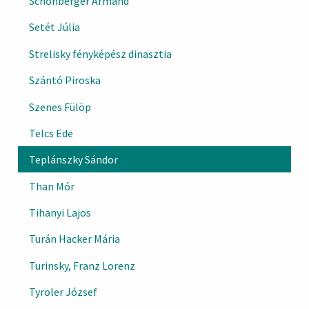
Schönberger Armand
Setét Júlia
Strelisky fényképész dinasztia
Szántó Piroska
Szenes Fülöp
Telcs Ede
Teplánszky Sándor
Than Mór
Tihanyi Lajos
Turán Hacker Mária
Turinsky, Franz Lorenz
Tyroler József