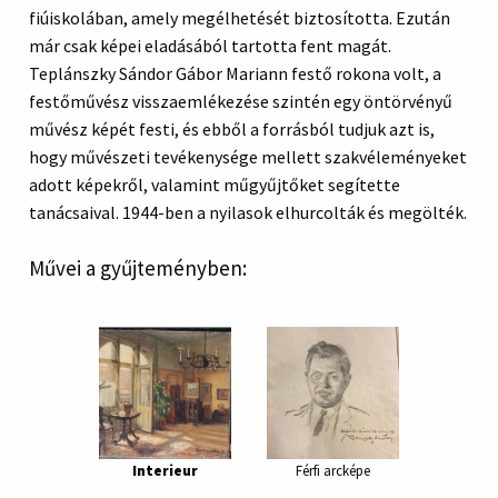
fiúiskolában, amely megélhetését biztosította. Ezután
már csak képei eladásából tartotta fent magát.
Teplánszky Sándor Gábor Mariann festő rokona volt, a
festőművész visszaemlékezése szintén egy öntörvényű
művész képét festi, és ebből a forrásból tudjuk azt is,
hogy művészeti tevékenysége mellett szakvéleményeket
adott képekről, valamint műgyűjtőket segítette
tanácsaival. 1944-ben a nyilasok elhurcolták és megölték.
Művei a gyűjteményben:
Interieur
Férfi arcképe