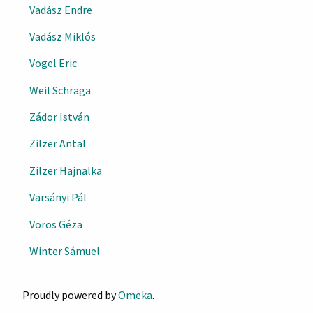
Vadász Endre
Vadász Miklós
Vogel Eric
Weil Schraga
Zádor István
Zilzer Antal
Zilzer Hajnalka
Varsányi Pál
Vörös Géza
Winter Sámuel
Proudly powered by
Omeka
.