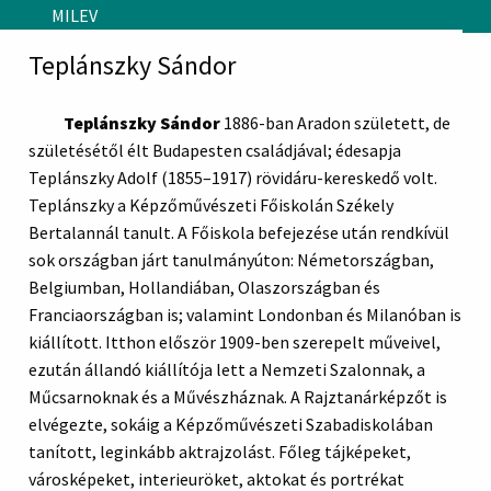
Skip to main content
MILEV
Teplánszky Sándor
Teplánszky Sándor
1886-ban Aradon született, de
születésétől élt Budapesten családjával; édesapja
Teplánszky Adolf (1855–1917) rövidáru-kereskedő volt.
Teplánszky a
Képzőművészeti Főiskolán Székely
Bertalannál tanult. A Főiskola befejezése után rendkívül
sok országban járt tanulmányúton: Németországban,
Belgiumban, Hollandiában, Olaszországban és
Franciaországban is; valamint Londonban és Milanóban is
kiállított. Itthon először 1909-ben szerepelt műveivel,
ezután állandó kiállítója lett a Nemzeti Szalonnak, a
Műcsarnoknak és a Művészháznak. A Rajztanárképzőt is
elvégezte, sokáig a Képzőművészeti Szabadiskolában
tanított, leginkább aktrajzolást. Főleg tájképeket,
városképeket, interieuröket, aktokat és portrékat