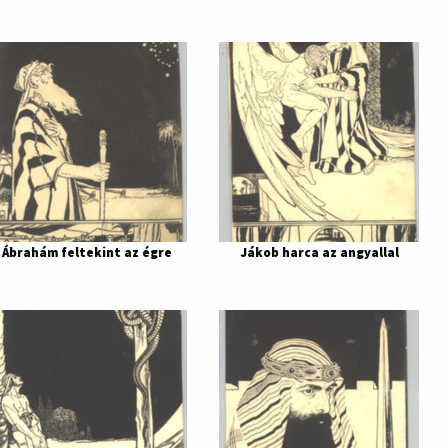
Ábrahám feltekint az égre
Jákob harca az angyallal