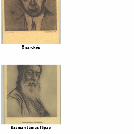
Önarckép
Szamaritánius főpap