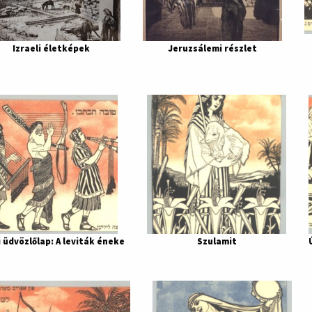
Izraeli életképek
Jeruzsálemi részlet
i üdvözlőlap: A leviták éneke
Szulamit