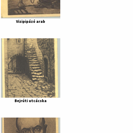
Vizipipázó arab
Bejrúti utcácska