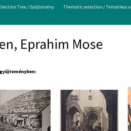
llection Tree / Gyűjtemény
Thematic selection / Tematikus 
lien, Eprahim Mose
 gyűjteményben: