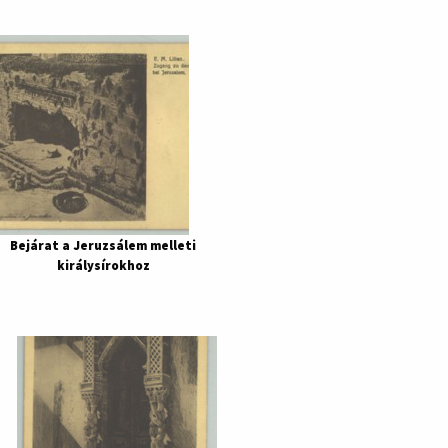
Bejárat a Jeruzsálem melleti
királysírokhoz