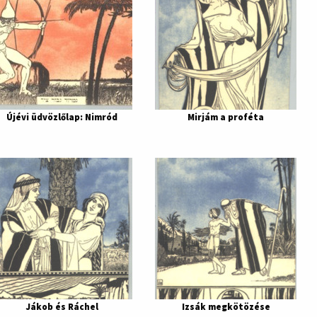
Újévi üdvözlőlap: Nimród
Mirjám a proféta
Jákob és Ráchel
Izsák megkötözése