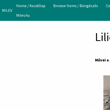
Skip to main content
Home / Kezdőlap
Browse Items / Böngészés
Co
MILEV
Milev.hu
Li
Művei a