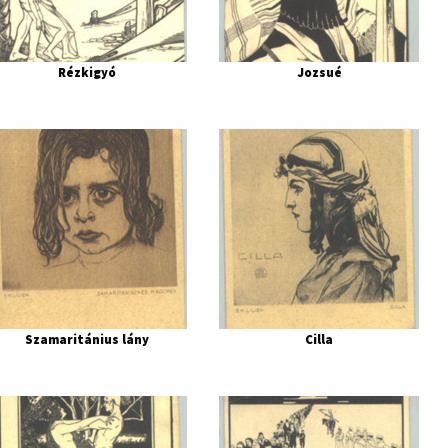
Rézkigyó
Jozsué
Szamaritánius lány
Cilla