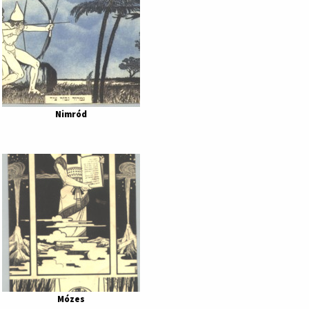
Nimród
Mózes