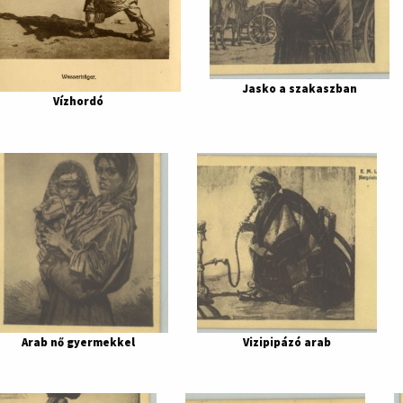
Jasko a szakaszban
Vízhordó
Arab nő gyermekkel
Vizipipázó arab