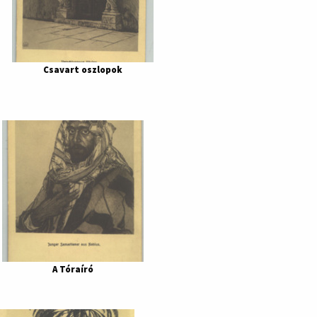
Csavart oszlopok
A Tóraíró