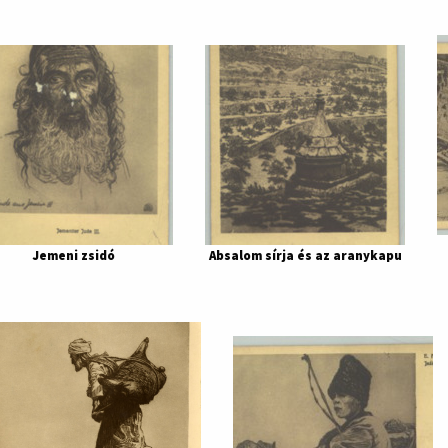
Jemeni zsidó
Absalom sírja és az aranykapu