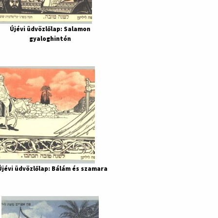
Újévi üdvözlőlap: Salamon
gyaloghintón
Újévi üdvözlőlap: Bálám és szamara