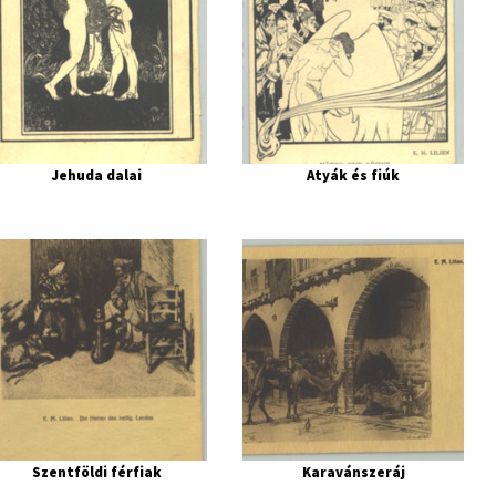
Jehuda dalai
Atyák és fiúk
Szentföldi férfiak
Karavánszeráj