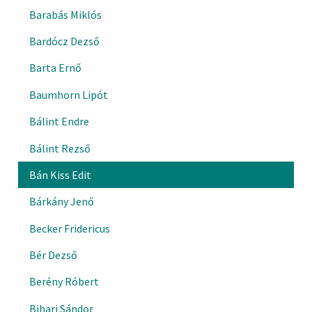
Barabás Miklós
Bardócz Dezső
Barta Ernő
Baumhorn Lipót
Bálint Endre
Bálint Rezső
Bán Kiss Edit
Bárkány Jenő
Becker Fridericus
Bér Dezső
Berény Róbert
Bihari Sándor