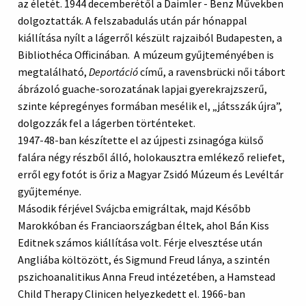
az életét. 1944 decemberétől a Daimler - Benz Művekben
dolgoztatták. A felszabadulás után pár hónappal
kiállítása nyílt a lágerről készült rajzaiból Budapesten, a
Bibliothéca Officinában. A múzeum gyűjteményében is
megtalálható,
Deportáció
című, a ravensbrücki női tábort
ábrázoló guache-sorozatának lapjai gyerekrajzszerű,
szinte képregényes formában mesélik el, „játsszák újra”,
dolgozzák fel a lágerben történteket.
1947-48-ban készítette el az újpesti zsinagóga külső
falára négy részből álló, holokausztra emlékező reliefet,
erről egy fotót is őriz a Magyar Zsidó Múzeum és Levéltár
gyűjteménye.
Második férjével Svájcba emigráltak, majd Később
Marokkóban és Franciaországban éltek, ahol Bán Kiss
Editnek számos kiállítása volt. Férje elvesztése után
Angliába költözött, és Sigmund Freud lánya, a szintén
pszichoanalitikus Anna Freud intézetében, a Hamstead
Child Therapy Clinicen helyezkedett el. 1966-ban