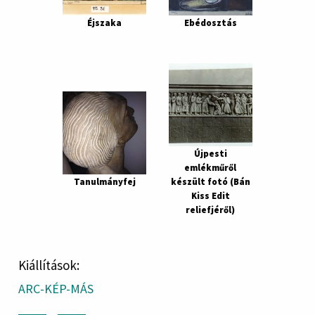
Éjszaka
Ebédosztás
Újpesti
emlékműről
Tanulmányfej
készült fotó (Bán
Kiss Edit
reliefjéről)
Kiállítások:
ARC-KÉP-MÁS