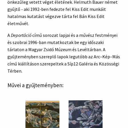
önkezűleg vetett véget életének. Helmuth Bauer német
gyűjtő - aki 1992-ben fedezte fel Kiss Edit munkáit
hatalmas kutatást végezve tárta fel Bán Kiss Edit
életművét.
A
Deportáció
című sorozat lapjai és a művész festményei
és szobrai 1996-ban mutatkoztak be egy időszaki
tárlaton a Magyar Zsidó Múzeum és Levéltárban. A
gyűjteményben szereplő lapok legutóbb az Arc–Kép–Más
című kiállításon szerepeltek a Síp12 Galéria és Közösségi
Térben.
Művei a gyűjteményben: