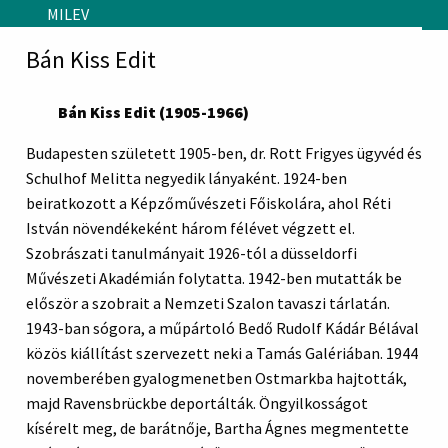
Skip to main content
MILEV
Bán Kiss Edit
Bán Kiss Edit (1905-1966)
Budapesten született 1905-ben, dr. Rott Frigyes ügyvéd és
Schulhof Melitta negyedik lányaként. 1924-ben
beiratkozott a Képzőművészeti Főiskolára, ahol Réti
István növendékeként három félévet végzett el.
Szobrászati tanulmányait 1926-tól a düsseldorfi
Művészeti Akadémián folytatta. 1942-ben mutatták be
először a szobrait a Nemzeti Szalon tavaszi tárlatán.
1943-ban sógora, a műpártoló Bedő Rudolf Kádár Bélával
közös kiállítást szervezett neki a Tamás Galériában. 1944
novemberében gyalogmenetben Ostmarkba hajtották,
majd Ravensbrückbe deportálták. Öngyilkosságot
kísérelt meg, de barátnője, Bartha Ágnes megmentette