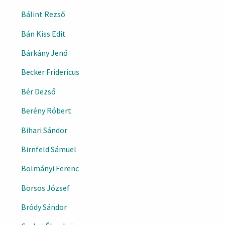
Bálint Rezső
Bán Kiss Edit
Bárkány Jenő
Becker Fridericus
Bér Dezső
Berény Róbert
Bihari Sándor
Birnfeld Sámuel
Bolmányi Ferenc
Borsos József
Bródy Sándor