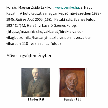
Forrás: Magyar Zsidó Lexikon;
www.omike.hu
; S. Nagy
Katalin: A holokauszt a magyar képzőművészetben 1938-
1945.
Múlt és Jövő
2005 (16)1.; Pataki Edit: Szenes Fülöp.
1927 (17)4.), Harsányi László: Szenes Fülöp.
(https://mazsihisz.hu/vakbarat/hirek-a-zsido-
vilagbol/omike/harsanyi-laszlo-zsido-muveszek-a-
viharban-118-resz-szenes-fulop)
Művei a gyűjteményben:
Sándor Pál
Sándor Pál