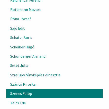
Reichental Ferenc
Rottmann Mozart
Róna József
Sajó Edit
Schatz, Boris
Scheiber Hugó
Schönberger Armand
Setét Júlia
Strelisky fényképész dinasztia
Szántó Piroska
Szenes Fülöp
Telcs Ede