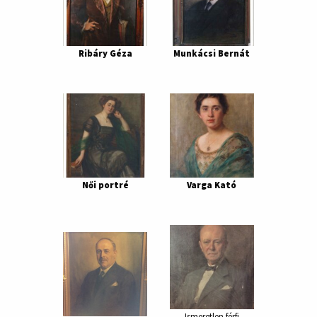
Ribáry Géza
Munkácsi Bernát
Női portré
Varga Kató
Ismeretlen férfi