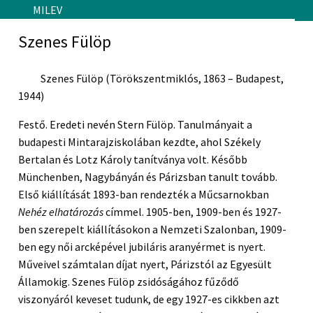
Skip to main content
MILEV
Szenes Fülöp
Szenes Fülöp (Törökszentmiklós, 1863 – Budapest,
1944)
Festő. Eredeti nevén Stern Fülöp. Tanulmányait a
budapesti Mintarajziskolában kezdte, ahol Székely
Bertalan és Lotz Károly tanítványa volt. Később
Münchenben, Nagybányán és Párizsban tanult tovább.
Első kiállítását 1893-ban rendezték a Műcsarnokban
Nehéz elhatározás
címmel. 1905-ben, 1909-ben és 1927-
ben szerepelt kiállításokon a Nemzeti Szalonban, 1909-
ben egy női arcképével jubiláris aranyérmet is nyert.
Műveivel számtalan díjat nyert, Párizstól az Egyesült
Államokig. Szenes Fülöp zsidóságához fűződő
viszonyáról keveset tudunk, de egy 1927-es cikkben azt