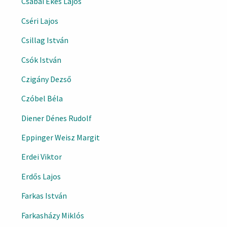
Csabai Ékes Lajos
Cséri Lajos
Csillag István
Csók István
Czigány Dezső
Czóbel Béla
Diener Dénes Rudolf
Eppinger Weisz Margit
Erdei Viktor
Erdős Lajos
Farkas István
Farkasházy Miklós