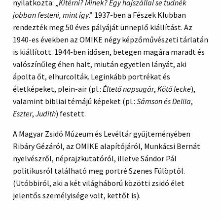
nyilatkozta: „
Kitérni? Minek? Egy hajszállal se tudnék
jobban festeni, mint így
.” 1937-ben a Fészek Klubban
rendezték meg 50 éves pályáját ünneplő kiállítást. Az
1940-es években az OMIKE négy képzőművészeti tárlatán
is kiállított. 1944-ben idősen, betegen magára maradt és
valószínűleg éhen halt, miután egyetlen lányát, aki
ápolta őt, elhurcolták. Leginkább portrékat és
életképeket, plein-air (pl.:
Éltető napsugár
,
Kötő lecke
),
valamint bibliai témájú képeket (pl.:
Sámson és Delila
,
Eszter
,
Judith
) festett.
A Magyar Zsidó Múzeum és Levéltár gyűjteményében
Ribáry Gézáról, az OMIKE alapítójáról, Munkácsi Bernát
nyelvészről, néprajzkutatóról, illetve Sándor Pál
politikusról található meg portré Szenes Fülöptől.
(Utóbbiról, aki a két világháború közötti zsidó élet
jelentős személyisége volt, kettőt is).