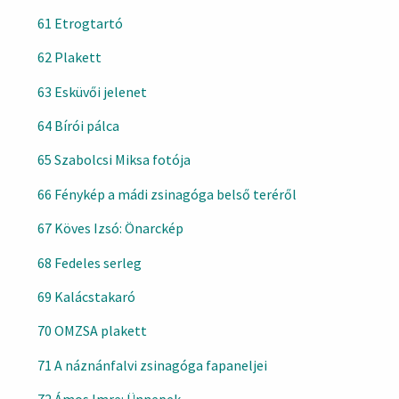
61 Etrogtartó
62 Plakett
63 Esküvői jelenet
64 Bírói pálca
65 Szabolcsi Miksa fotója
66 Fénykép a mádi zsinagóga belső teréről
67 Köves Izsó: Önarckép
68 Fedeles serleg
69 Kalácstakaró
70 OMZSA plakett
71 A náznánfalvi zsinagóga fapaneljei