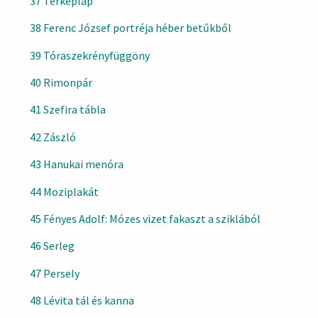
37 Térképlap
38 Ferenc József portréja héber betűkből
39 Tóraszekrényfüggöny
40 Rimonpár
41 Szefira tábla
42 Zászló
43 Hanukai menóra
44 Moziplakát
45 Fényes Adolf: Mózes vizet fakaszt a sziklából
46 Serleg
47 Persely
48 Lévita tál és kanna