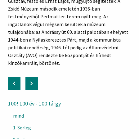
Gusztáv, festő és Ernst Lajos, műgyűjtő segítettek. A
Zsidó Múzeum második emeletén 1936-ban
festményeiből Perlmutter-terem nyílt meg. Az
ingatlanok végül mégsem kerültek a múzeum
tulajdonába: az Andrássy út 60. alatti palotában ehelyett
1944-ben a Nyilaskeresztes Párt, majd a kommunista
politikai rendőrség, 1946-tól pedig az Államvédelmi
Osztály (ÁVO) rendezte be központját és hírhedt
kínzókamráit, börtönét.
100! 100 év - 100 tárgy
mind
1. Serleg