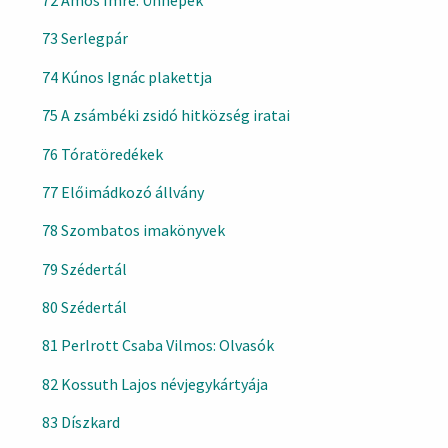
72 Ámos Imre: Ünnepek
73 Serlegpár
74 Kúnos Ignác plakettja
75 A zsámbéki zsidó hitközség iratai
76 Tóratöredékek
77 Előimádkozó állvány
78 Szombatos imakönyvek
79 Szédertál
80 Szédertál
81 Perlrott Csaba Vilmos: Olvasók
82 Kossuth Lajos névjegykártyája
83 Díszkard