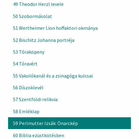
49 Theodor Herzl levele
50 Szobormásolat
51 Wertheimer Lion hoffaktori okmánya
52 Bischitz Johanna portréja
53 Tóraköpeny
54 Tóravért
55 Vakolókanál és a zsinagóga kulcsai
56 Díszoklevél
57 Szentföldi relikvia
58 Emléklap
59 Perlmutter Izsák: Önarckép
60 Biblia ezüstkötésben