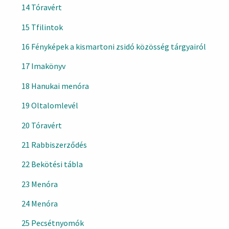
14 Tóravért
15 Tfilintok
16 Fényképek a kismartoni zsidó közösség tárgyairól
17 Imakönyv
18 Hanukai menóra
19 Oltalomlevél
20 Tóravért
21 Rabbiszerződés
22 Bekötési tábla
23 Menóra
24 Menóra
25 Pecsétnyomók