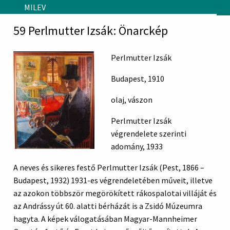
Skip to main content
MILEV
59 Perlmutter Izsák: Önarckép
Perlmutter Izsák
Budapest, 1910
olaj, vászon
Perlmutter Izsák
végrendelete szerinti
adomány, 1933
A neves és sikeres festő Perlmutter Izsák (Pest, 1866 –
Budapest, 1932) 1931-es végrendeletében műveit, illetve
az azokon többször megörökített rákospalotai villáját és
az Andrássy út 60. alatti bérházát is a Zsidó Múzeumra
hagyta. A képek válogatásában Magyar-Mannheimer