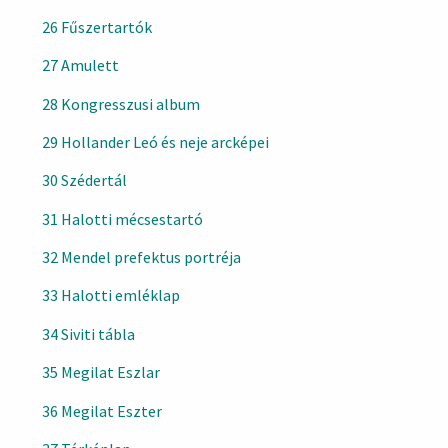
26 Fűszertartók
27 Amulett
28 Kongresszusi album
29 Hollander Leó és neje arcképei
30 Szédertál
31 Halotti mécsestartó
32 Mendel prefektus portréja
33 Halotti emléklap
34 Siviti tábla
35 Megilat Eszlar
36 Megilat Eszter