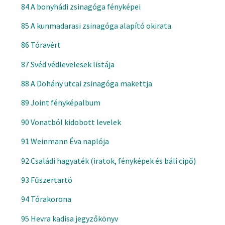
84 A bonyhádi zsinagóga fényképei
85 A kunmadarasi zsinagóga alapító okirata
86 Tóravért
87 Svéd védlevelesek listája
88 A Dohány utcai zsinagóga makettja
89 Joint fényképalbum
90 Vonatból kidobott levelek
91 Weinmann Éva naplója
92 Családi hagyaték (iratok, fényképek és báli cipő)
93 Fűszertartó
94 Tórakorona
95 Hevra kadisa jegyzőkönyv