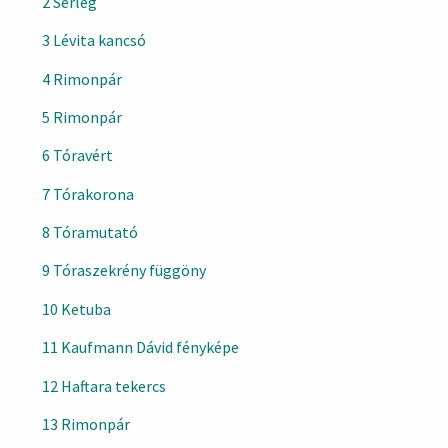
2 Serleg
3 Lévita kancsó
4 Rimonpár
5 Rimonpár
6 Tóravért
7 Tórakorona
8 Tóramutató
9 Tóraszekrény függöny
10 Ketuba
11 Kaufmann Dávid fényképe
12 Haftara tekercs
13 Rimonpár