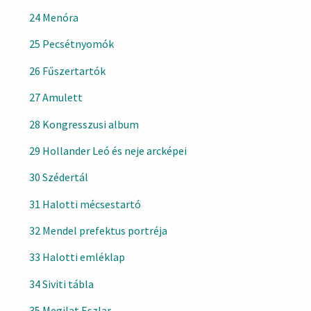
24 Menóra
25 Pecsétnyomók
26 Fűszertartók
27 Amulett
28 Kongresszusi album
29 Hollander Leó és neje arcképei
30 Szédertál
31 Halotti mécsestartó
32 Mendel prefektus portréja
33 Halotti emléklap
34 Siviti tábla
35 Megilat Eszlar