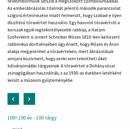
féldomborműve látszik a megszokott szimbólumaikkal.
Az emberábrázolás tilalmát jelentő második parancsolat
szigorú értelmezése miatt felmerült, hogy szabad-e ilyen
díszítésű tóravértet használni. Egy hasonló tóravértről a
korszak egyik legtekintélyesebb rabbija, a Hatam
Szóferként is ismert Schreiber Mózes 1810-ben keltezett
rabbinikus döntvényében úgy érvelt, hogy Mózes és Áron
alakja megjelenhet a tóravérteken, mert ábrázolásuk
annyira közismert, hogy senki sem tekintheti őket
bálványimádás tárgyainak. A tóravértet a Dohány utcai
zsinagógában használták, s az 1930-as években letétként
került a múzeum gyűjteményébe.
100! 100 év - 100 tárgy