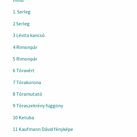
mind
1. Serleg
2 Serleg
3 Lévita kancsó
4 Rimonpár
5 Rimonpár
6 Tóravért
7 Tórakorona
8 Tóramutató
9 Tóraszekrény függöny
10 Ketuba
11 Kaufmann Dávid fényképe