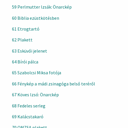
59 Perlmutter Izsák: Önarckép
60 Biblia ezüstkötésben
61 Etrogtartó
62 Plakett
63 Esküvői jelenet
64 Bírói pálca
65 Szabolcsi Miksa fotója
66 Fénykép a mádi zsinagóga belső teréről
67 Köves Izsó: Önarckép
68 Fedeles serleg
69 Kalácstakaró
70 OMZSA plakett