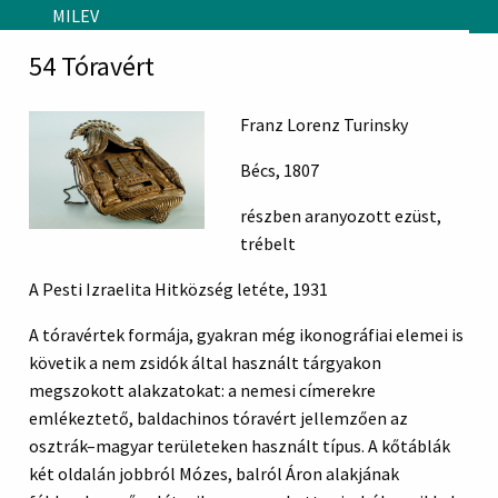
Skip to main content
MILEV
54 Tóravért
Franz Lorenz Turinsky
Bécs, 1807
részben aranyozott ezüst,
trébelt
A Pesti Izraelita Hitközség letéte, 1931
A tóravértek formája, gyakran még ikonográfiai elemei is
követik a nem zsidók által használt tárgyakon
megszokott alakzatokat: a nemesi címerekre
emlékeztető, baldachinos tóravért jellemzően az
osztrák–magyar területeken használt típus. A kőtáblák
két oldalán jobbról Mózes, balról Áron alakjának