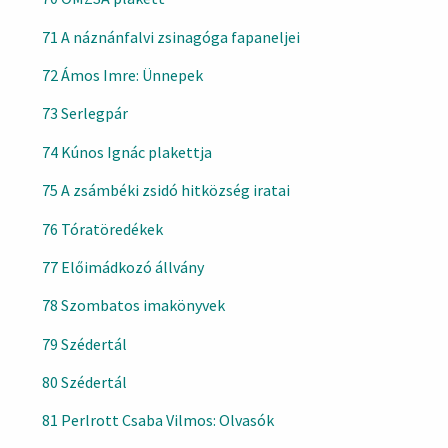
71 A náznánfalvi zsinagóga fapaneljei
72 Ámos Imre: Ünnepek
73 Serlegpár
74 Kúnos Ignác plakettja
75 A zsámbéki zsidó hitközség iratai
76 Tóratöredékek
77 Előimádkozó állvány
78 Szombatos imakönyvek
79 Szédertál
80 Szédertál
81 Perlrott Csaba Vilmos: Olvasók