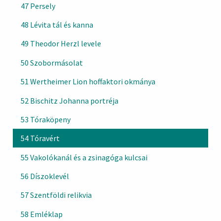
47 Persely
48 Lévita tál és kanna
49 Theodor Herzl levele
50 Szobormásolat
51 Wertheimer Lion hoffaktori okmánya
52 Bischitz Johanna portréja
53 Tóraköpeny
54 Tóravért
55 Vakolókanál és a zsinagóga kulcsai
56 Díszoklevél
57 Szentföldi relikvia
58 Emléklap