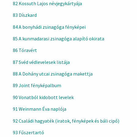
82 Kossuth Lajos névjegykártyája
83 Díszkard
84 A bonyhádi zsinagóga fényképei
85 A kunmadarasi zsinagóga alapító okirata
86 Tóravért
87 Svéd védlevelesek listája
88 A Dohány utcai zsinagóga makettja
89 Joint fényképalbum
90 Vonatból kidobott levelek
91 Weinmann Éva naplója
92 Családi hagyaték (iratok, fényképek és báli cipő)
93 Fűszertartó