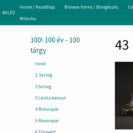
Skip to main content
Home / Kezdőlap
Browse Items / Böngészés
Co
MILEV
Milev.hu
100! 100 év - 100
43
tárgy
mind
1. Serleg
2 Serleg
3 Lévita kancsó
4 Rimonpár
5 Rimonpár
6 Tóravért