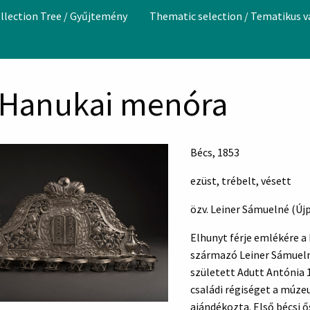
llection Tree / Gyűjtemény
Thematic selection / Tematikus 
 Hanukai menóra
Bécs, 1853
ezüst, trébelt, vésett
özv. Leiner Sámuelné (Új
Elhunyt férje emlékére a
származó Leiner Sámuel
született Adutt Antónia 
családi régiséget a múz
ajándékozta. Első bécsi 