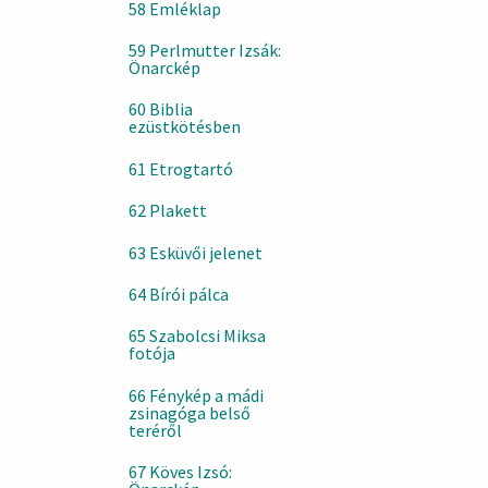
58 Emléklap
59 Perlmutter Izsák:
Önarckép
60 Biblia
ezüstkötésben
61 Etrogtartó
62 Plakett
63 Esküvői jelenet
64 Bírói pálca
65 Szabolcsi Miksa
fotója
66 Fénykép a mádi
zsinagóga belső
teréről
67 Köves Izsó: