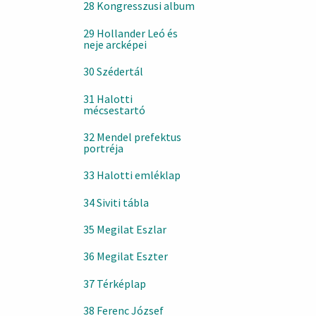
28 Kongresszusi album
29 Hollander Leó és
neje arcképei
30 Szédertál
31 Halotti
mécsestartó
32 Mendel prefektus
portréja
33 Halotti emléklap
34 Siviti tábla
35 Megilat Eszlar
36 Megilat Eszter
37 Térképlap
38 Ferenc József