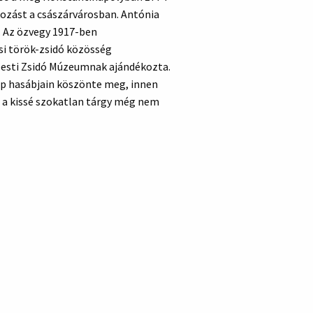
kozást a császárvárosban. Antónia
. Az özvegy 1917-ben
si török-zsidó közösség
pesti Zsidó Múzeumnak ajándékozta.
ap hasábjain köszönte meg, innen
 a kissé szokatlan tárgy még nem