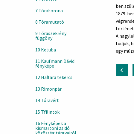
ben szül
7 Tórakorona
1879-ben
végrende
8 Tóramutató
történet
9 Tóraszekrény
A nagyle
függöny
tudjuk, 
10 Ketuba
egy múze
11 Kaufmann Dávid
fényképe
12 Haftara tekercs
13 Rimonpár
14 Tóravért
15 Tfilintok
16 Fényképek a
kismartoni zsidó
közösség tárgyairól