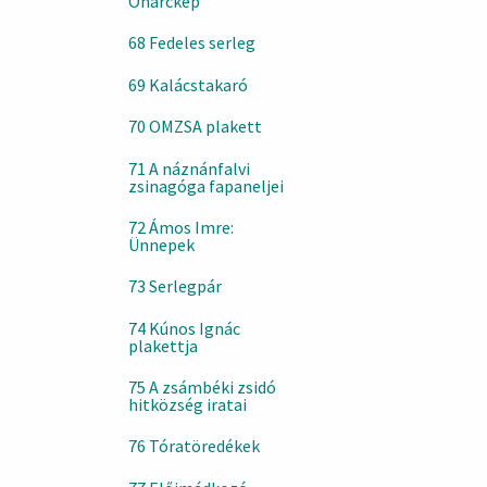
Önarckép
68 Fedeles serleg
69 Kalácstakaró
70 OMZSA plakett
71 A náznánfalvi
zsinagóga fapaneljei
72 Ámos Imre:
Ünnepek
73 Serlegpár
74 Kúnos Ignác
plakettja
75 A zsámbéki zsidó
hitközség iratai
76 Tóratöredékek