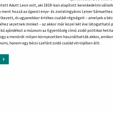
etett Adutt Leon volt, aki 1818-ban alapított kereskedelmi vállal
 ment hozzá az újpesti enyv- és zselatingyáros Leiner Sámuelhez
lkezett, és ugyanekkor értékes családi régiségeit – amelyek a béc
éhez vezetnek minket – az akkor már közel két éve látogatható 
lkű ajándékot a múzeum az Egyenlőség című zsidó politikai hetil
hogy a menórát milyen környezetben használhatták akkor, amikor
umi, hanem egy bécsi szefárd zsidó család vitrinjében állt.