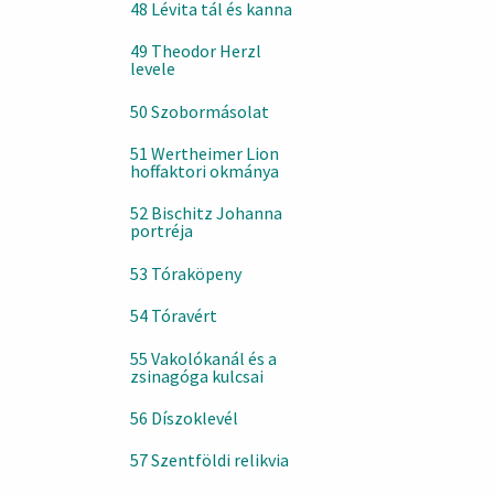
48 Lévita tál és kanna
49 Theodor Herzl
levele
50 Szobormásolat
51 Wertheimer Lion
hoffaktori okmánya
52 Bischitz Johanna
portréja
53 Tóraköpeny
54 Tóravért
55 Vakolókanál és a
zsinagóga kulcsai
56 Díszoklevél
57 Szentföldi relikvia