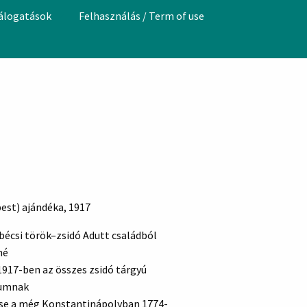
válogatások
Felhasználás / Term of use
pest) ajándéka, 1917
 bécsi török–zsidó Adutt családból
né
1917-ben az összes zsidó tárgyú
eumnak
őse a még Konstantinápolyban 1774-