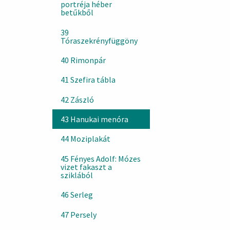
portréja héber
betűkből
39
Tóraszekrényfüggöny
40 Rimonpár
41 Szefira tábla
42 Zászló
43 Hanukai menóra
44 Moziplakát
45 Fényes Adolf: Mózes
vizet fakaszt a
sziklából
46 Serleg
47 Persely