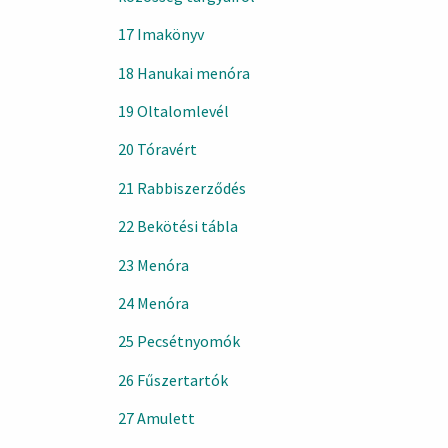
17 Imakönyv
18 Hanukai menóra
19 Oltalomlevél
20 Tóravért
21 Rabbiszerződés
22 Bekötési tábla
23 Menóra
24 Menóra
25 Pecsétnyomók
26 Fűszertartók
27 Amulett