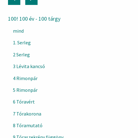
100! 100 év - 100 tárgy
mind
1. Serleg
2 Serleg
3 Lévita kancsó
4 Rimonpár
5 Rimonpár
6 Tóravért
7 Tórakorona
8 Tóramutató
9 Tóraszekrény függöny