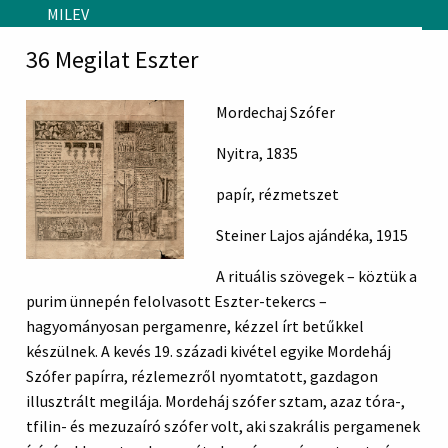
Skip to main content
MILEV
36 Megilat Eszter
Mordechaj Szófer
Nyitra, 1835
papír, rézmetszet
Steiner Lajos ajándéka, 1915
A rituális szövegek – köztük a
purim ünnepén felolvasott Eszter-tekercs –
hagyományosan pergamenre, kézzel írt betűkkel
készülnek. A kevés 19. századi kivétel egyike Mordeháj
Szófer papírra, rézlemezről nyomtatott, gazdagon
illusztrált megilája. Mordeháj szófer sztam, azaz tóra-,
tfilin- és mezuzaíró szófer volt, aki szakrális pergamenek