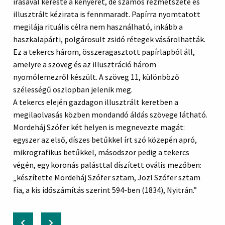
írásával kereste a kenyerét, de számos rézmetszete és
illusztrált kézirata is fennmaradt. Papírra nyomtatott
megilája rituális célra nem használható, inkább a
haszkalapárti, polgárosult zsidó rétegek vásárolhatták.
Ez a tekercs három, összeragasztott papírlapból áll,
amelyre a szöveg és az illusztráció három
nyomólemezről készült. A szöveg 11, különböző
szélességű oszlopban jelenik meg.
A tekercs elején gazdagon illusztrált keretben a
megilaolvasás közben mondandó áldás szövege látható.
Mordeháj Szófer két helyen is megnevezte magát:
egyszer az első, díszes betűkkel írt szó közepén apró,
mikrografikus betűkkel, másodszor pedig a tekercs
végén, egy koronás palásttal díszített ovális mezőben:
„készítette Mordeháj Szófer sztam, Jozl Szófer sztam
fia, a kis időszámítás szerint 594-ben (1834), Nyitrán.”