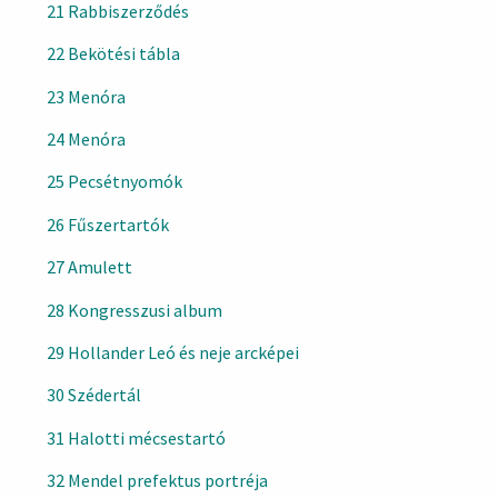
21 Rabbiszerződés
22 Bekötési tábla
23 Menóra
24 Menóra
25 Pecsétnyomók
26 Fűszertartók
27 Amulett
28 Kongresszusi album
29 Hollander Leó és neje arcképei
30 Szédertál
31 Halotti mécsestartó
32 Mendel prefektus portréja