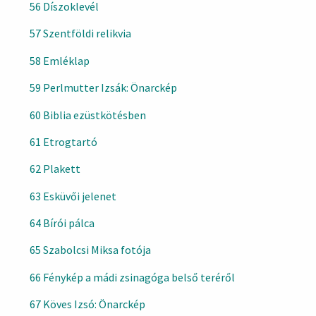
56 Díszoklevél
57 Szentföldi relikvia
58 Emléklap
59 Perlmutter Izsák: Önarckép
60 Biblia ezüstkötésben
61 Etrogtartó
62 Plakett
63 Esküvői jelenet
64 Bírói pálca
65 Szabolcsi Miksa fotója
66 Fénykép a mádi zsinagóga belső teréről
67 Köves Izsó: Önarckép