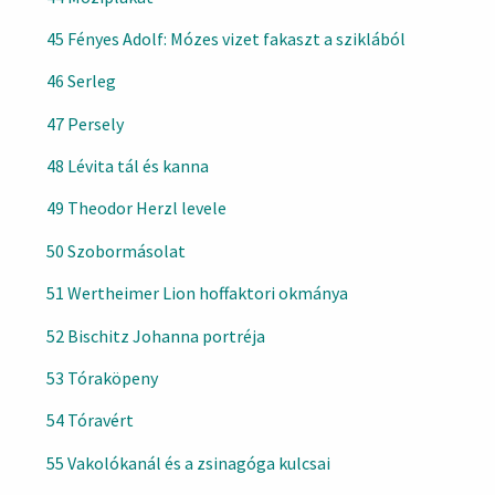
45 Fényes Adolf: Mózes vizet fakaszt a sziklából
46 Serleg
47 Persely
48 Lévita tál és kanna
49 Theodor Herzl levele
50 Szobormásolat
51 Wertheimer Lion hoffaktori okmánya
52 Bischitz Johanna portréja
53 Tóraköpeny
54 Tóravért
55 Vakolókanál és a zsinagóga kulcsai