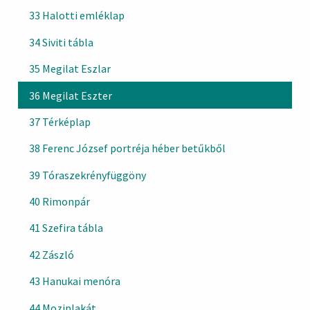
33 Halotti emléklap
34 Siviti tábla
35 Megilat Eszlar
36 Megilat Eszter
37 Térképlap
38 Ferenc József portréja héber betűkből
39 Tóraszekrényfüggöny
40 Rimonpár
41 Szefira tábla
42 Zászló
43 Hanukai menóra
44 Moziplakát