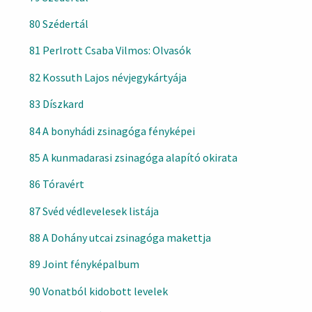
80 Szédertál
81 Perlrott Csaba Vilmos: Olvasók
82 Kossuth Lajos névjegykártyája
83 Díszkard
84 A bonyhádi zsinagóga fényképei
85 A kunmadarasi zsinagóga alapító okirata
86 Tóravért
87 Svéd védlevelesek listája
88 A Dohány utcai zsinagóga makettja
89 Joint fényképalbum
90 Vonatból kidobott levelek