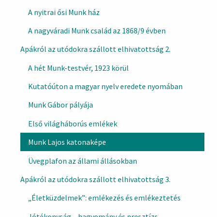
A nyitrai ősi Munk ház
A nagyváradi Munk család az 1868/9 évben
Apákról az utódokra szállott elhivatottság 2.
A hét Munk-testvér, 1923 körül
Kutatóúton a magyar nyelv eredete nyomában
Munk Gábor pályája
Első világháborús emlékek
Munk Lajos katonaképe
Üvegplafon az állami állásokban
Apákról az utódokra szállott elhivatottság 3.
„Életküzdelmek”: emlékezés és emlékeztetés
Jótékonyság – hagyomány és presztízs