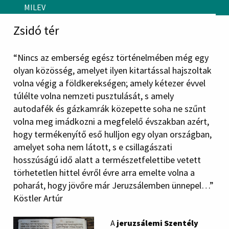
Skip to main content
MILEV
Zsidó tér
“Nincs az emberség egész történelmében még egy
olyan közösség, amelyet ilyen kitartással hajszoltak
volna végig a földkerekségen; amely kétezer évvel
túlélte volna nemzeti pusztulását, s amely
autodafék és gázkamrák közepette soha ne szűnt
volna meg imádkozni a megfelelő évszakban azért,
hogy termékenyítő eső hulljon egy olyan országban,
amelyet soha nem látott, s e csillagászati
hosszúságú idő alatt a természetfelettibe vetett
törhetetlen hittel évről évre arra emelte volna a
poharát, hogy jövőre már Jeruzsálemben ünnepel…”
Köstler Artúr
A
jeruzsálemi Szentély