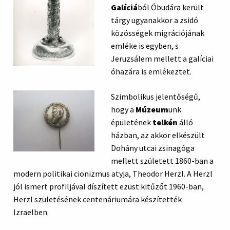
Galíciá
ból Óbudára került
tárgy ugyanakkor a zsidó
közösségek migrációjának
emléke is egyben, s
Jeruzsálem mellett a galíciai
óhazára is emlékeztet.
Szimbolikus jelentőségű,
hogy a
Múzeum
unk
épületének
telkén
álló
házban, az akkor elkészült
Dohány utcai zsinagóga
mellett született 1860-ban a
modern politikai cionizmus atyja, Theodor Herzl. A Herzl
jól ismert profiljával díszített ezüst kitűzőt 1960-ban,
Herzl születésének centenáriumára készítették
Izraelben.