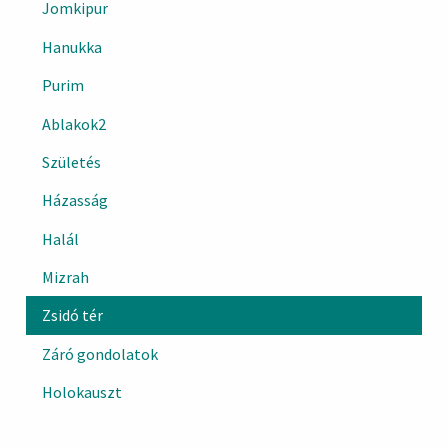
Jomkipur
Hanukka
Purim
Ablakok2
Születés
Házasság
Halál
Mizrah
Zsidó tér
Záró gondolatok
Holokauszt