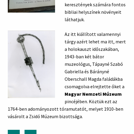
keresztények számára fontos
bibliai helyszínek növényeit
láthatjuk.
Az itt kiállított valamennyi
tárgy azért lehet ma itt, mert
a holokauszt időszakában,
1943-ban két bátor
muzeológus, Tápayné Szabó
Gabriella és Bárányné
Oberschall Magda faládákba
csomagolva elrejtette őket a
Magyar Nemzeti Múzeum
pincéjében. Köztük ezt az
1764-ben adományozott tóramutatót, melyet 1910-ben
vásárolt a Zsidó Múzeum bizottsága.