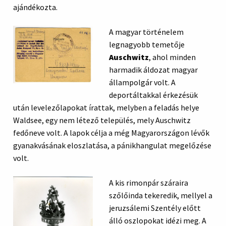
ajándékozta.
A magyar történelem
legnagyobb temetője
Auschwitz
, ahol minden
harmadik áldozat magyar
állampolgár volt. A
deportáltakkal érkezésük
után levelezőlapokat írattak, melyben a feladás helye
Waldsee, egy nem létező település, mely Auschwitz
fedőneve volt. A lapok célja a még Magyarországon lévők
gyanakvásának eloszlatása, a pánikhangulat megelőzése
volt.
A kis rimonpár száraira
szőlőinda tekeredik, mellyel a
jeruzsálemi Szentély előtt
álló oszlopokat idézi meg. A