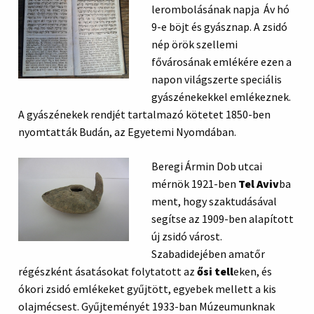
lerombolásának napja Áv hó
9-e böjt és gyásznap. A zsidó
nép örök szellemi
fővárosának emlékére ezen a
napon világszerte speciális
gyászénekekkel emlékeznek.
A gyászénekek rendjét tartalmazó kötetet 1850-ben
nyomtatták Budán, az Egyetemi Nyomdában.
Beregi Ármin Dob utcai
mérnök 1921-ben
Tel Aviv
ba
ment, hogy szaktudásával
segítse az 1909-ben alapított
új zsidó várost.
Szabadidejében amatőr
régészként ásatásokat folytatott az
ősi tell
eken, és
ókori zsidó emlékeket gyűjtött, egyebek mellett a kis
olajmécsest. Gyűjteményét 1933-ban Múzeumunknak