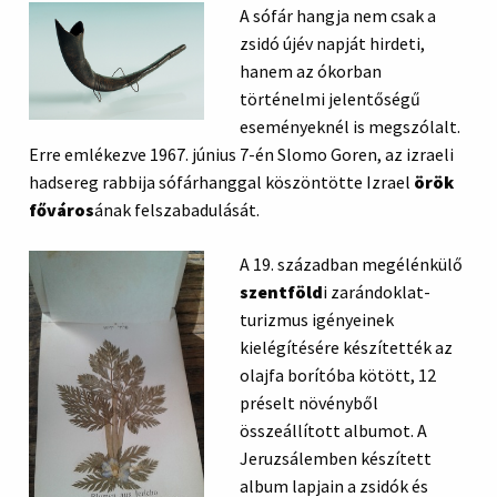
A sófár hangja nem csak a
zsidó újév napját hirdeti,
hanem az ókorban
történelmi jelentőségű
eseményeknél is megszólalt.
Erre emlékezve 1967. június 7-én Slomo Goren, az izraeli
hadsereg rabbija sófárhanggal köszöntötte Izrael
örök
főváros
ának felszabadulását.
A 19. században megélénkülő
szentföld
i zarándoklat-
turizmus igényeinek
kielégítésére készítették az
olajfa borítóba kötött, 12
préselt növényből
összeállított albumot. A
Jeruzsálemben készített
album lapjain a zsidók és