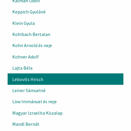
Kálmán Ödön
Keppich Gyuláné
Klein Gyula
Kohlbach Bertalan
Kohn Arnold és neje
Kohner Adolf
Lajta Béla
Lebovits Hirsch
Leiner Sámuelné
Löw Immánuel és neje
Magyar Izraelita Közalap
Mandl Bernát