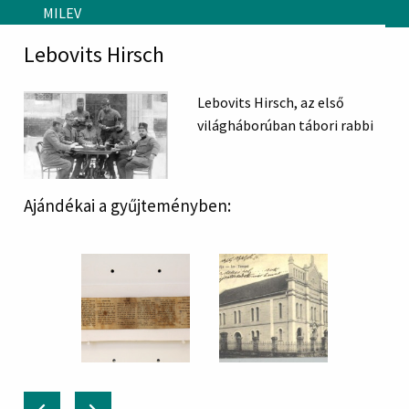
Skip to main content
MILEV
Lebovits Hirsch
Lebovits Hirsch, az első
világháborúban tábori rabbi
Ajándékai a gyűjteményben: