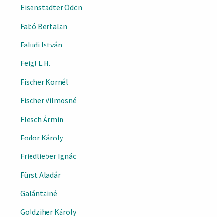
Eisenstädter Ödön
Fabó Bertalan
Faludi István
Feigl L.H.
Fischer Kornél
Fischer Vilmosné
Flesch Ármin
Fodor Károly
Friedlieber Ignác
Fürst Aladár
Galántainé
Goldziher Károly