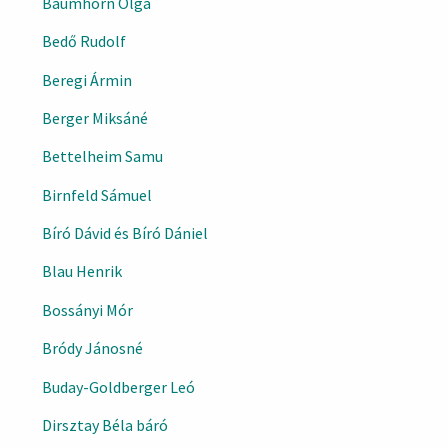
Baumhorn Olga
Bedő Rudolf
Beregi Ármin
Berger Miksáné
Bettelheim Samu
Birnfeld Sámuel
Bíró Dávid és Bíró Dániel
Blau Henrik
Bossányi Mór
Bródy Jánosné
Buday-Goldberger Leó
Dirsztay Béla báró