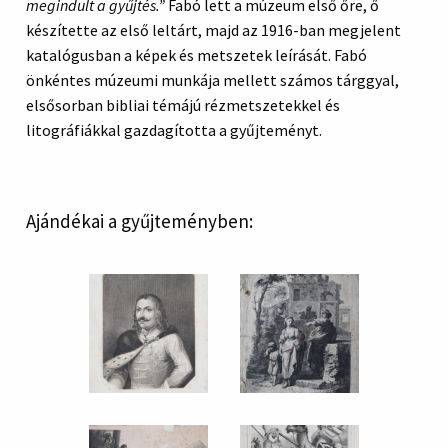
megindult a gyűjtés.”
Fabó lett a múzeum első őre, ő
készítette az első leltárt, majd az 1916-ban megjelent
katalógusban a képek és metszetek leírását. Fabó
önkéntes múzeumi munkája mellett számos tárggyal,
elsősorban bibliai témájú rézmetszetekkel és
litográfiákkal gazdagította a gyűjteményt.
Ajándékai a gyűjteményben: