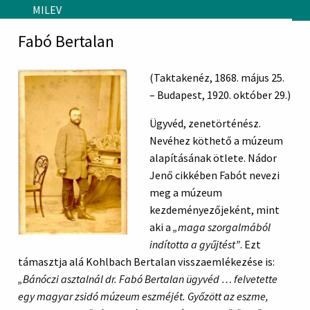
Skip to main content
MILEV
Fabó Bertalan
(Taktakenéz, 1868. május 25.
– Budapest, 1920. október 29.)
Ügyvéd, zenetörténész.
Nevéhez köthető a múzeum
alapításának ötlete. Nádor
Jenő cikkében Fabót nevezi
meg a múzeum
kezdeményezőjeként, mint
aki a
„maga szorgalmából
indította a gyűjtést”
. Ezt
támasztja alá Kohlbach Bertalan visszaemlékezése is:
„Bánóczi asztalnál dr. Fabó Bertalan ügyvéd … felvetette
egy magyar zsidó múzeum eszméjét. Győzött az eszme,