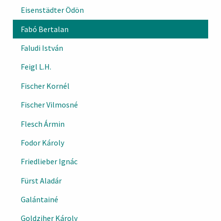
Eisenstädter Ödön
Fabó Bertalan
Faludi István
Feigl L.H.
Fischer Kornél
Fischer Vilmosné
Flesch Ármin
Fodor Károly
Friedlieber Ignác
Fürst Aladár
Galántainé
Goldziher Károly