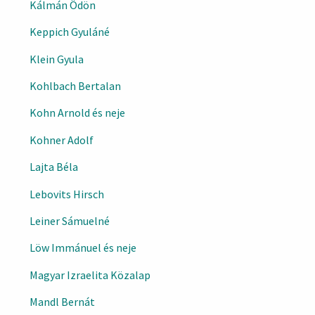
Kálmán Ödön
Keppich Gyuláné
Klein Gyula
Kohlbach Bertalan
Kohn Arnold és neje
Kohner Adolf
Lajta Béla
Lebovits Hirsch
Leiner Sámuelné
Löw Immánuel és neje
Magyar Izraelita Közalap
Mandl Bernát