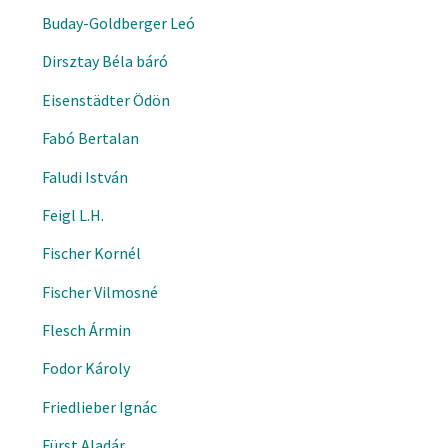
Buday-Goldberger Leó
Dirsztay Béla báró
Eisenstädter Ödön
Fabó Bertalan
Faludi István
Feigl L.H.
Fischer Kornél
Fischer Vilmosné
Flesch Ármin
Fodor Károly
Friedlieber Ignác
Fürst Aladár