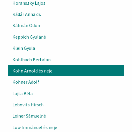
Horanszky Lajos
Kádár Anna dr.
Kálmán Ödön
Keppich Gyuláné
Klein Gyula
Kohlbach Bertalan
Kohn Arnold és neje
Kohner Adolf
Lajta Béla
Lebovits Hirsch
Leiner Sámuelné
Löw Immánuel és neje