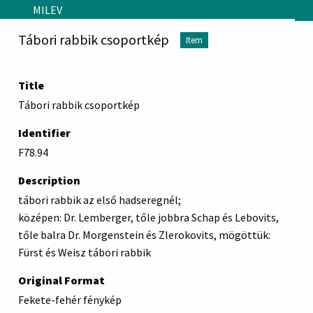
Skip to main content
MILEV
Tábori rabbik csoportkép
Item
Title
Tábori rabbik csoportkép
Identifier
F78.94
Description
tábori rabbik az első hadseregnél;
középen: Dr. Lemberger, tőle jobbra Schap és Lebovits,
tőle balra Dr. Morgenstein és Zlerokovits, mögöttük:
Fürst és Weisz tábori rabbik
Original Format
Fekete-fehér fénykép