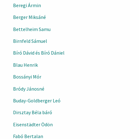
Beregi Ármin
Berger Miksáné
Bettelheim Samu
Birnfeld Sámuel
Bíró Dávid és Bíró Dániel
Blau Henrik
Bossányi Mór
Bródy Jánosné
Buday-Goldberger Leó
Dirsztay Béla báró
Eisenstädter Ödön
Fabó Bertalan