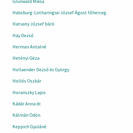
Grünwald Miksa
Habsburg-Lotharingiai József Ágost főherceg
Hatvany József báró
Hay Dezső
Herman Antalné
Hetényi Géza
Hollaender Dezső és György
Hollós Oszkár
Horanszky Lajos
Kádár Anna dr.
Kálmán Ödön
Keppich Gyuláné