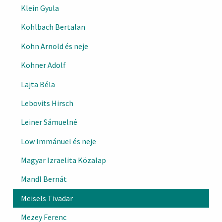
Klein Gyula
Kohlbach Bertalan
Kohn Arnold és neje
Kohner Adolf
Lajta Béla
Lebovits Hirsch
Leiner Sámuelné
Löw Immánuel és neje
Magyar Izraelita Közalap
Mandl Bernát
Meisels Tivadar
Mezey Ferenc