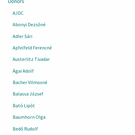
Donors
AJDC
Abonyi Dezsőné
Adler Sári
Apfelfeld Ferencné
Austerlitz Tivadar
Ágai Adolf
Bacher Vilmosné
Balassa József
Bató Lipót
Baumhorn Olga
Bedő Rudolf