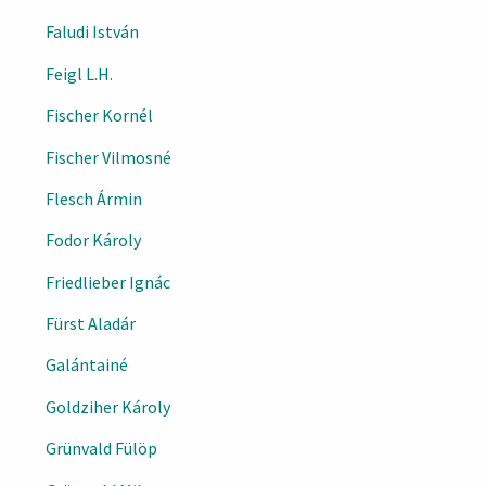
Faludi István
Feigl L.H.
Fischer Kornél
Fischer Vilmosné
Flesch Ármin
Fodor Károly
Friedlieber Ignác
Fürst Aladár
Galántainé
Goldziher Károly
Grünvald Fülöp