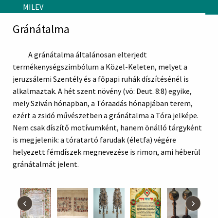
Skip to main content
MILEV
Gránátalma
A gránátalma általánosan elterjedt
termékenységszimbólum a Közel-Keleten, melyet a
jeruzsálemi Szentély és a főpapi ruhák díszítésénél is
alkalmaztak. A hét szent növény (vö: Deut. 8:8) egyike,
mely Sziván hónapban, a Tóraadás hónapjában terem,
ezért a zsidó művészetben a gránátalma a Tóra jelképe.
Nem csak díszítő motívumként, hanem önálló tárgyként
is megjelenik: a tóratartó farudak (életfa) végére
helyezett fémdíszek megnevezése is rimon, ami héberül
gránátalmát jelent.
‹
›