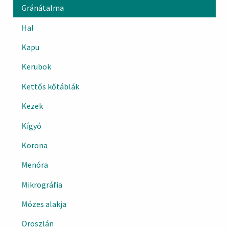
Gránátalma
Hal
Kapu
Kerubok
Kettős kőtáblák
Kezek
Kígyó
Korona
Menóra
Mikrográfia
Mózes alakja
Oroszlán