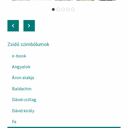
Zsidó szimbólumok
e-book
Angyalok
Áron alakja
Baldachin
Dávid csillag
Dávid király
Fa