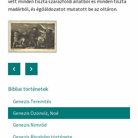
vett minden tiszta szárazföldi állatból és minden tiszta
madárból, és égőáldozatot mutatott be az oltáron.
Bibliai történetek
Genezis Teremtés
Genezis Özönvíz, Noé
Genezis Nimród
Genezis Ábrahám története