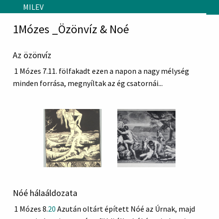
Skip to main content
MILEV
1Mózes _Özönvíz & Noé
Az özönvíz
1 Mózes 7.11. fölfakadt ezen a napon a nagy mélység
minden forrása, megnyíltak az ég csatornái...
Nóé hálaáldozata
1 Mózes 8.
20
Azután oltárt épített Nóé az Úrnak, majd