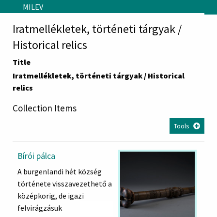
Skip to main content
MILEV
Iratmellékletek, történeti tárgyak /
Historical relics
Title
Iratmellékletek, történeti tárgyak / Historical
relics
Collection Items
Tools
Bírói pálca
A burgenlandi hét község
története visszavezethető a
középkorig, de igazi
felvirágzásuk