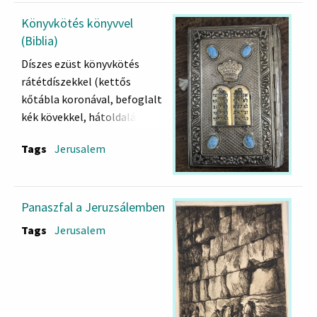
Könyvkötés könyvvel
(Biblia)
Díszes ezüst könyvkötés
rátétdíszekkel (kettős
kőtábla koronával, befoglalt
kék kövekkel, hátoldalán
medaillonban felirat
Tags
Jerusalem
(mazkeret Jerusalaim),
gerincén rátétes betűk
(Tanach).
A bekötött könyv: Héber
Panaszfal a Jeruzsálemben
Biblia
Tags
Jerusalem