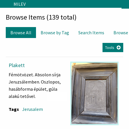
Skip to main content
MILEV
Browse Items (139 total)
Browse All
Browse by Tag
Search Items
Browse
Tools
Plakett
Fémötvözet. Absolon sírja
Jeruzsálemben. Oszlopos,
hasábforma épület, gúla
alakú tetővel.
Sziklahasadékban áll.
Tags
Jerusalem
Fakerete töredezett.