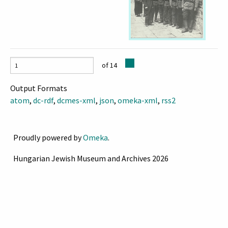
of 14
Output Formats
atom
,
dc-rdf
,
dcmes-xml
,
json
,
omeka-xml
,
rss2
Proudly powered by
Omeka
.
Hungarian Jewish Museum and Archives 2026