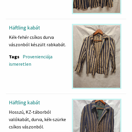
Häftling kabát
Kék-fehér csíkos durva
vászonból készült rabkabát.
Tags
Provenienciája
ismeretlen
Häftling kabát
Hosszú, KZ-táborból
valókabát, durva, kék-szürke
csíkos vászonból.