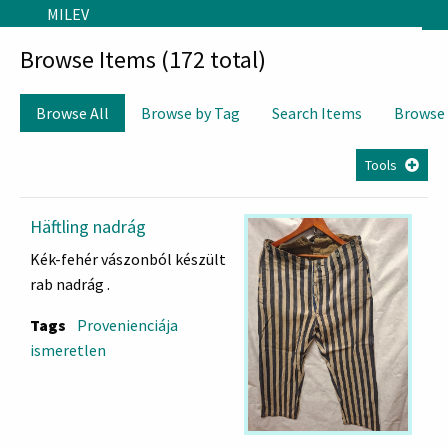
Skip to main content
MILEV
Browse Items (172 total)
Browse All
Browse by Tag
Search Items
Browse
Tools
Häftling nadrág
Kék-fehér vászonból készült
rab nadrág .
Tags
Provenienciája
ismeretlen