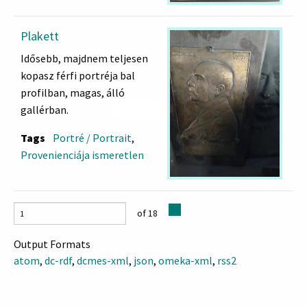
Plakett
Idősebb, majdnem teljesen
kopasz férfi portréja bal
profilban, magas, álló
gallérban.
Tags
Portré / Portrait
,
Provenienciája ismeretlen
of 18
Output Formats
atom
,
dc-rdf
,
dcmes-xml
,
json
,
omeka-xml
,
rss2