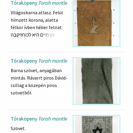
Tóraköpeny
Torah mantle
Világosbarna atlasz. Felül
hímzett korona, alatta
félkör ívben héber felirat:
עץ חיים היא לכוחזיקבה
"Az élet fája az erő"
Tóraköpeny
Torah mantle
Barna szövet, anyagában
mintás. Rávarrt piros Dávid-
csillag a közepén piros
szövetből.
Tóraköpeny
Torah mantle
Szövet.