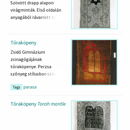
Szövött drapp alapon
virágminták. Első oldalán
anyagából rávarrott bordűr,
applikált, fekete bársony
Dávid- csillag.
Tóraköpeny
Zsidó Gimnázium
zsinagógájának
tóraköpenye. Perzsa
szőnyeg stílusban szövött.
Egyik oldalán középen
parasa
Tags
kettős kőtábla, mellette
jobbról sudár fa, balról
mezőgazdasági eszközök.
Tóraköpeny
Torah mantle
Az egész oldal leveles
keretben. Másik oldal: Az
előzőhöz hasonlóan