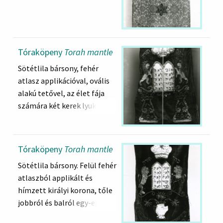
keretben, drapp alapon
fekete betűs héber szöveg.
Alul, felül rojtok, Felirata:
A Pesti Hitközség
Tóraköpeny
Torah mantle
Reálgimnáziumának
Zsinagógája részére. Chájá
Sötétlila bársony, fehér
Sara asszony, Jehuda ben
atlasz applikációval, ovális
Elézer Elek felesége a 688 -ik
alakú tetővel, az élet fája
évben (5688=1928)
számára két kerek lyukkal. A
tóraadásunk ünnepén.
tetőről arany rojt lóg alá.
Felső részén fehér atlasz
Az adományozó: Elek
applikáció, flitterrel
Tóraköpeny
Torah mantle
Gyuláné
díszítve, talán koronát
Sötétlila bársony. Felül fehér
ábrázol. Mellette jobbról-
atlaszból applikált és
balról egy-egy hímzett,
hímzett királyi korona, tőle
héber szó:
jobbról és balról egy-egy
כתר תורה) כתר) = A Tóra
arannyal hímzett szó:
koronája.