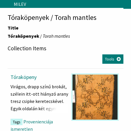
Skip to main content
MILEV
Tóraköpenyek / Torah mantles
Title
Tóraköpenyek
/
Torah mantles
Collection Items
Tools
Tóraköpeny
Virágos, drapp színű brokát,
szélein itt-ott hiányzó arany
tresz csipke keretecskével.
Egyik oldalán két egymásba
fordított négyzet, melynek
Provenienciája
Tags
két oldalán monogram
ismeretlen
héber betűvel: םט =MT.