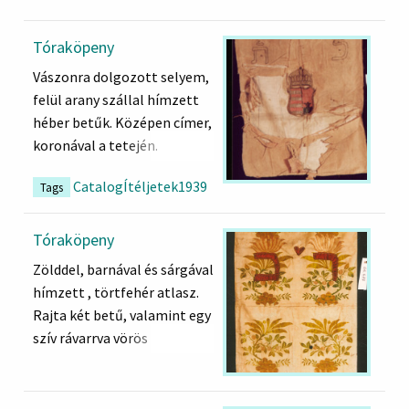
Tóraköpeny
Vászonra dolgozott selyem,
felül arany szállal hímzett
héber betűk. Középen címer,
koronával a tetején.
Betűk rajta: כתר תורה) כת)
CatalogÍtéljetek1939
Tags
Tóraköpeny
Zölddel, barnával és sárgával
hímzett , törtfehér atlasz.
Rajta két betű, valamint egy
szív rávarrva vörös
bársonyból. A két betű:: רב
(RB)