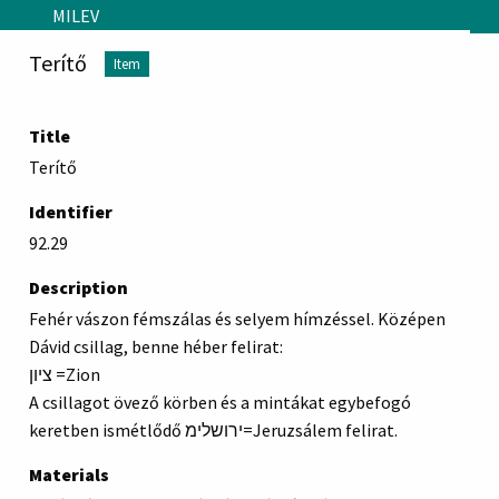
Skip to main content
MILEV
Terítő
Item
Title
Terítő
Identifier
92.29
Description
Fehér vászon fémszálas és selyem hímzéssel. Középen
Dávid csillag, benne héber felirat:
ציון =Zion
A csillagot övező körben és a mintákat egybefogó
keretben ismétlődő ירושלימ=Jeruzsálem felirat.
Materials