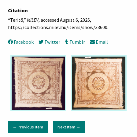
Citation
“Terítő,”
MILEV
, accessed August 6, 2026,
https://collections.milev.hu/items/show/33600
.
Facebook
Twitter
Tumblr
Email
← Previous Item
Next Item →