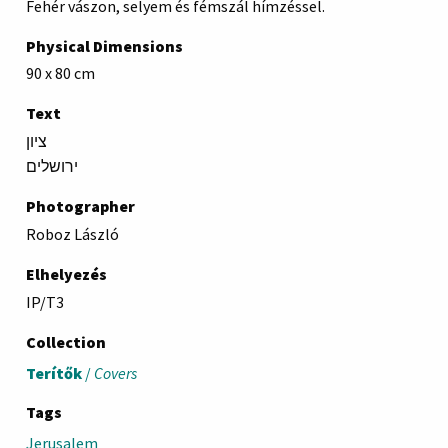
Fehér vászon, selyem és fémszál hímzéssel.
Physical Dimensions
90 x 80 cm
Text
ציון
ירושלים
Photographer
Roboz László
Elhelyezés
IP/T3
Collection
Terítők
/
Covers
Tags
Jerusalem