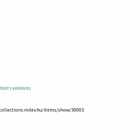
rtain's valances
/collections.milev.hu/items/show/30003
.