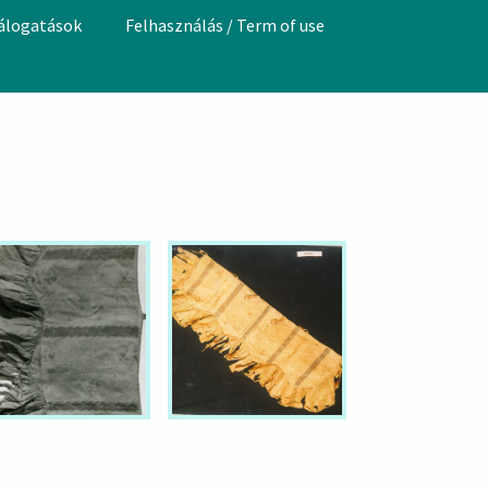
válogatások
Felhasználás / Term of use