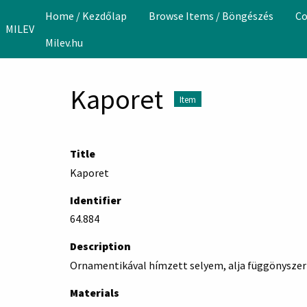
Skip to main content
Home / Kezdőlap
Browse Items / Böngészés
Co
MILEV
Milev.hu
Kaporet
Item
Title
Kaporet
Identifier
64.884
Description
Ornamentikával hímzett selyem, alja függönyszer
Materials