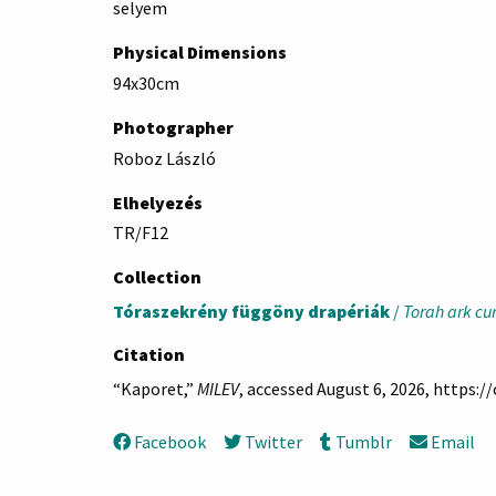
selyem
Physical Dimensions
94x30cm
Photographer
Roboz László
Elhelyezés
TR/F12
Collection
Tóraszekrény függöny drapériák
/
Torah ark cu
Citation
“Kaporet,”
MILEV
, accessed August 6, 2026,
https:/
Facebook
Twitter
Tumblr
Email