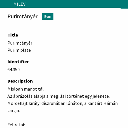
Skip to main content
MILEV
Purimtányér
Item
Title
Purimtányér
Purim plate
Identifier
64.359
Description
Misloah manot tál.
Az ábrázolás alapja a megillai történet egy jelenete.
Mordehájt királyi díszruhában lóháton, a kantárt Hámán
tartja.
Feliratai: