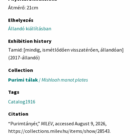
Átmérő: 21cm
Elhelyezés
Állandó kiállításban
Exhibition history
Tamid: [mindig, ismétlődően visszatérően, állandóan]
(2017-állandó)
Collection
Purimi tálak
/
Mishloah manot plates
Tags
Catalog1916
Citation
“Purimtányér,”
MILEV
, accessed August 9, 2026,
https://collections.milev.hu/items/show/28543
.