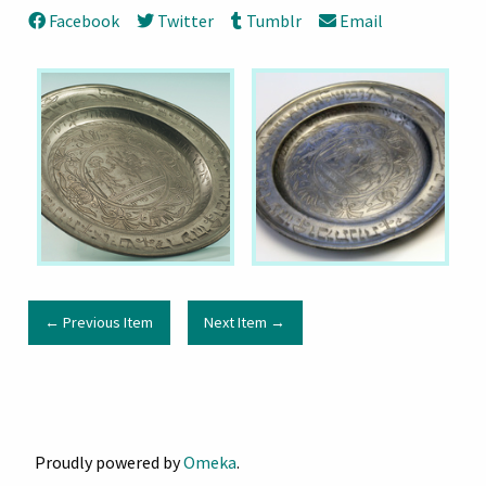
Facebook
Twitter
Tumblr
Email
← Previous Item
Next Item →
Proudly powered by
Omeka
.