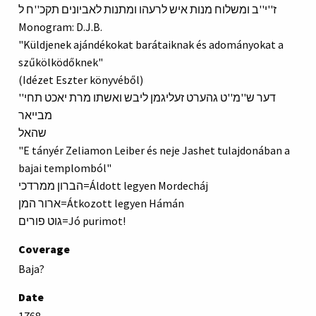
ז''י''ב ומשלוח מנות איש לרעהו ומתנות לאביונים תקכ''ח ל
Monogram: D.J.B.
"Küldjenek ajándékokat barátaiknak és adományokat a
szűkölködőknek"
(Idézet Eszter könyvéből)
דער ש''מ''ט גהערט זעליגמן ליבש ואשתו מרת יאכט תחי''
מבייאר
שהאל
"E tányér Zeliamon Leiber és neje Jashet tulajdonában a
bajai templomból"
הברון ממרדכי=Áldott legyen Mordecháj
ארור המן=Átkozott legyen Hámán
גוט פורים=Jó purimot!
Coverage
Baja?
Date