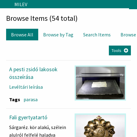
Skip to main content
MILEV
Browse Items (54 total)
Browse All
Browse by Tag
Search Items
Browse
Tools
A pesti zsidó lakosok
összeírása
Levéltári leírása
Tags
parasa
Fali gyertyatartó
Sárgaréz. kör alakú, szélein
alulról felfelé haladva