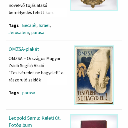
növekvő tojás alakú
bemélyedés felett korona,
rajta héber felirat. Közepe
Tags
Becalél
,
Israel
,
kör alakú, kidomborodó
Jerusalem
,
parasa
medallion, gyűrűs és héber
felirattal, valamint stilizált
héber betűkből álló
OMZSA-plakát
koszorúban ószövetségi
OMZSA = Országos Magyar
jelenet: a kémek hatalmas
Zsidó Segítő Akció
szőlőfürtöt visznek. A
"Testvéredet ne hagyd el!" a
medallion körül nyolc kis
rászoruló zsidók
hengerben egy-egy kivehető
megsegítése
görbített fonott száron a
Tags
parasa
gyertyatartók. Alul középen a
OMZSA iratait lásd:
kilencedik gyertyatartó
http://archives.milev.hu/index.php/omzsa-
helye, de maga a
iratai;isad
Leopold Samu: Keleti út.
gyertyatartó hiányzik.. 9 db
Fotóalbum
üvegkővel díszítve.