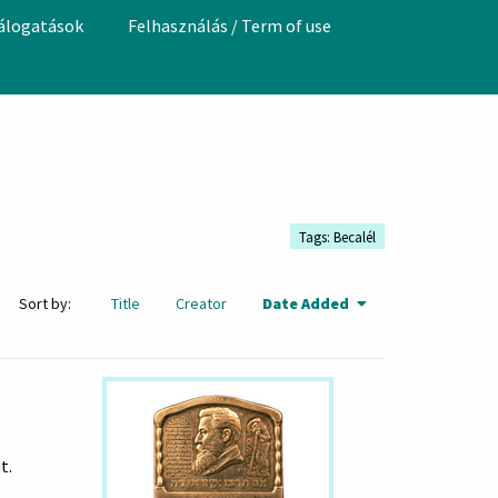
válogatások
Felhasználás / Term of use
Tags: Becalél
Sort by:
Title
Creator
Date Added
t.