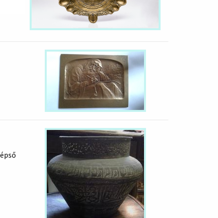
yzik.. 9
 vitték
zépső