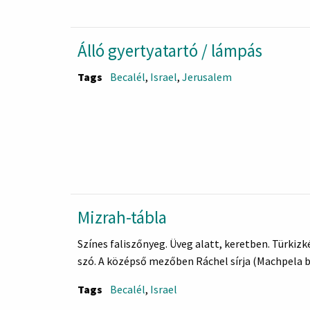
Álló gyertyatartó / lámpás
Tags
Becalél
,
Israel
,
Jerusalem
Mizrah-tábla
Színes faliszőnyeg. Üveg alatt, keretben. Türkizk
szó. A középső mezőben Ráchel sírja (Machpela b
Tags
Becalél
,
Israel