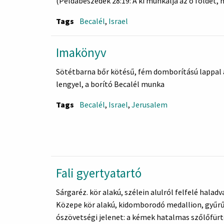
(Példabeszédek 28:19: A ki munkálja az ő földét, 
A budapesti Zsidó Múzeum 1936-ban felvette a ka
Tags
Becalél
,
Israel
számított, hiszen a magyarországi zsidó közössé
műtárgycserével szerezte meg gyűjteménye szá
Imakönyv
Sötétbarna bőr kötésű, fém domborítású lappal a
lengyel, a borító Becalél munka
Tags
Becalél
,
Israel
,
Jerusalem
Fali gyertyatartó
Sárgaréz. kör alakú, szélein alulról felfelé halad
Közepe kör alakú, kidomborodó medallion, gyűrűs 
ószövetségi jelenet: a kémek hatalmas szőlőfürt