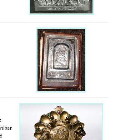
t.
orúban
tő