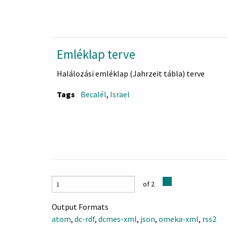
Emléklap terve
Halálozási emléklap (Jahrzeit tábla) terve
Tags
Becalél
,
Israel
of 2
Output Formats
atom
,
dc-rdf
,
dcmes-xml
,
json
,
omeka-xml
,
rss2