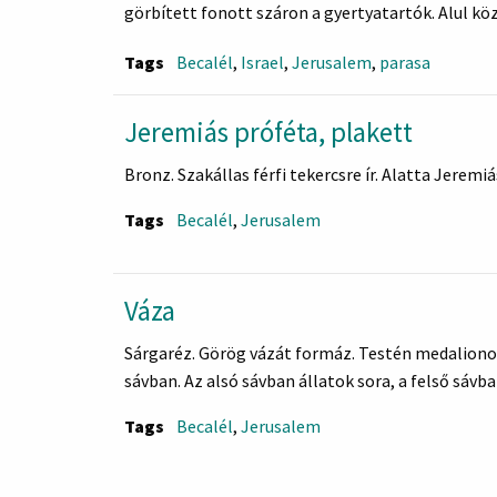
görbített fonott száron a gyertyatartók. Alul köz
db üvegkővel díszítve.
Tags
Becalél
,
Israel
,
Jerusalem
,
parasa
Felirata:
"És szóltak: Bementünk az országba, ahova küldté
egy rúdon..."
Jeremiás próféta, plakett
(Mózes IV. 13.f. 27 és 23 v.)
Becalél Jeruzsálem
Tags
Becalél
,
Jerusalem
Váza
Sárgaréz. Görög vázát formáz. Testén medalionokb
sávban. Az alsó sávban állatok sora, a felső sávb
Tags
Becalél
,
Jerusalem