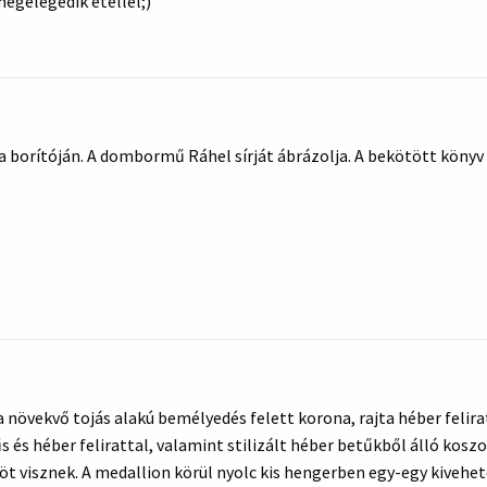
megelégedik étellel;)
pcsolatot a Becalél Akadémiával, ami igazi szellemi áttörésnek
g hagyományosan anticionista volt. A Herzl plakettet 1936-ban,
mára a Magyar Zsidó Múzeum.
 borítóján. A dombormű Ráhel sírját ábrázolja. A bekötött könyv
va növekvő tojás alakú bemélyedés felett korona, rajta héber felira
és héber felirattal, valamint stilizált héber betűkből álló kosz
öt visznek. A medallion körül nyolc kis hengerben egy-egy kivehe