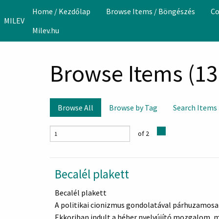
Skip to main content
Home / Kezdőlap
Browse Items / Böngészés
Co
MILEV
Milev.hu
Browse Items (13 
Browse All
Browse by Tag
Search Items
of 2
Becalél plakett
Becalél plakett
A politikai cionizmus gondolatával párhuzamosan 
Ekkoriban indult a héber nyelvújító mozgalom, 