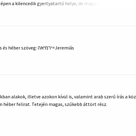
épen a kilencedik gyertyatartó helye, de maga a gyertyatartó hián
l minket, tejjel mézzel folyó az, s íme ez a gyümölcse! És ketten
Bronz. Szakállas férfi tekercsre ír. Alatta Jeremiás és héber szöveg: ירמיאה=Jeremiás
an alakok, illetve azokon kívül is, valamint arab szerű írás a kö
an héber felirat. Tetején magas, szűkebb áttört rész.