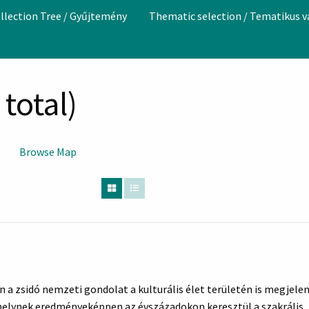
llection Tree / Gyűjtemény
Thematic selection / Tematikus 
total)
Browse Map
a zsidó nemzeti gondolat a kulturális élet területén is megjelen
melynek eredményeképpen az évszázadokon keresztül a szakrális