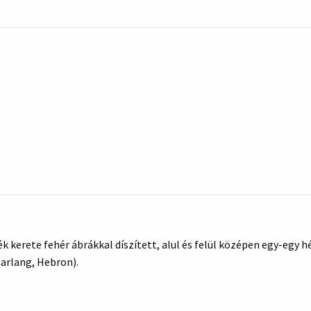
ék kerete fehér ábrákkal díszített, alul és felül középen egy-egy h
arlang, Hebron).