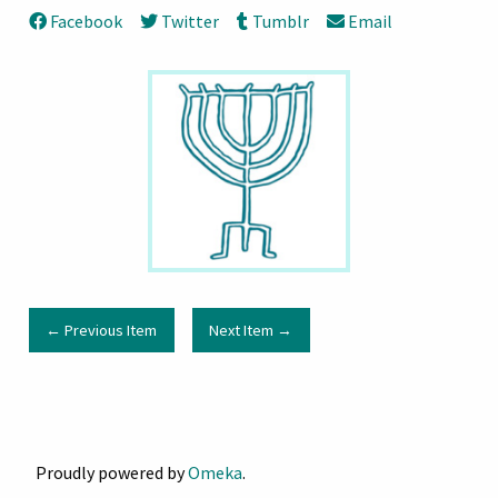
Facebook
Twitter
Tumblr
Email
← Previous Item
Next Item →
Proudly powered by
Omeka
.