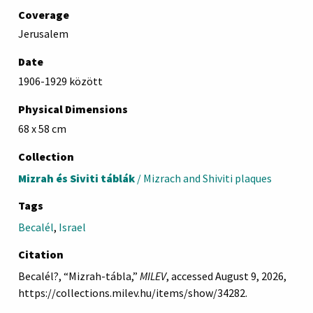
Coverage
Jerusalem
Date
1906-1929 között
Physical Dimensions
68 x 58 cm
Collection
Mizrah és Siviti táblák
/ Mizrach and Shiviti plaques
Tags
Becalél
,
Israel
Citation
Becalél?, “Mizrah-tábla,”
MILEV
, accessed August 9, 2026,
https://collections.milev.hu/items/show/34282
.