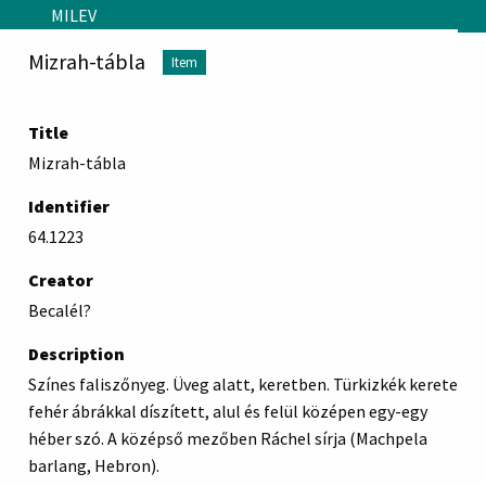
Skip to main content
MILEV
Mizrah-tábla
Item
Title
Mizrah-tábla
Identifier
64.1223
Creator
Becalél?
Description
Színes faliszőnyeg. Üveg alatt, keretben. Türkizkék kerete
fehér ábrákkal díszített, alul és felül középen egy-egy
héber szó. A középső mezőben Ráchel sírja (Machpela
barlang, Hebron).