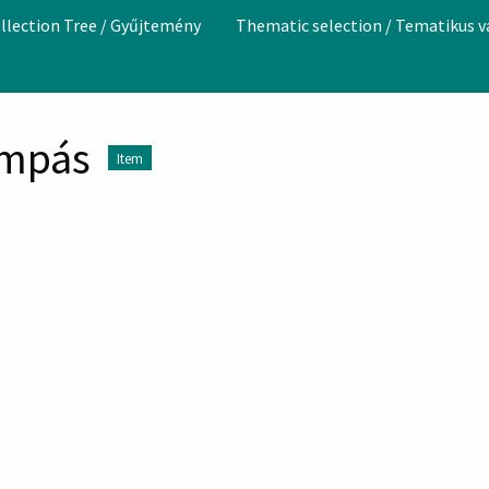
llection Tree / Gyűjtemény
Thematic selection / Tematikus 
lámpás
Item