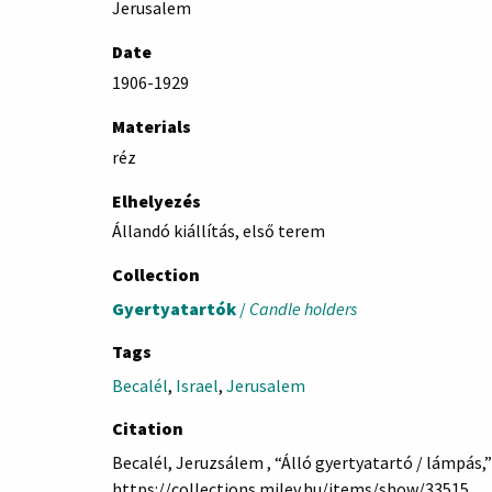
Jerusalem
Date
1906-1929
Materials
réz
Elhelyezés
Állandó kiállítás, első terem
Collection
Gyertyatartók
/
Candle holders
Tags
Becalél
,
Israel
,
Jerusalem
Citation
Becalél, Jeruzsálem , “Álló gyertyatartó / lámpás,
https://collections.milev.hu/items/show/33515
.