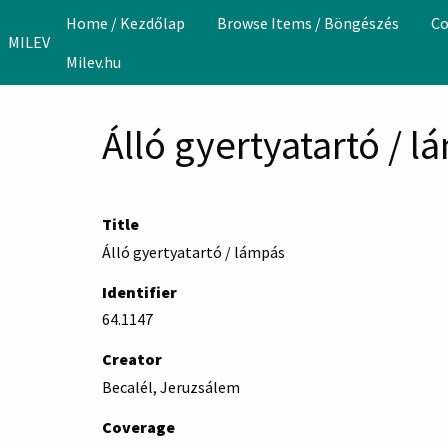
Skip to main content
Home / Kezdőlap
Browse Items / Böngészés
Co
MILEV
Milev.hu
Álló gyertyatartó / 
Title
Álló gyertyatartó / lámpás
Identifier
64.1147
Creator
Becalél, Jeruzsálem
Coverage