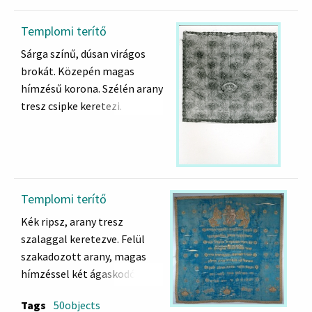
מאת האשה הצנועה
מ חנה ת בת מ דבורה
Templomi terítő
תר'ט ל'
Sárga színű, dúsan virágos
brokát. Közepén magas
Egy alázatos asszony
hímzésű korona. Szélén arany
Hanna Dvora lánya a kis
tresz csipke keretezi.
időszámítás szerint 619-ben
(5619=1859)
Templomi terítő
Kék ripsz, arany tresz
szalaggal keretezve. Felül
szakadozott arany, magas
hímzéssel két ágaskodó
oroszlán címert tart.
Tags
50objects
Szétszórtan Dávid-csillagok.