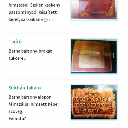
hímzéssel. Szélén keskeny
paszományból készített
keret, sarkaiban egy nagy és
néhány kisebb virágmotívum
drapp bársonyból,
paszomány szélekkel rátéve.
Terítő
Barna bársony, brokát
tükörrel.
Sulchán-takaró
Barna bársony alapon
fémszállal hímzett héber
szöveg.
Felirata?
נדבה