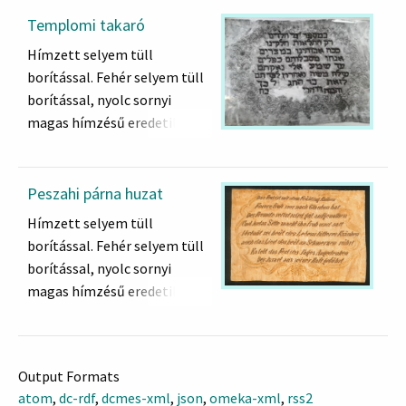
A papi méltóság koronája
Felirata:
Templomi takaró
ווילהעלם
Hímzett selyem tüll
Menachem Goldberger
סגאליטצער
borítással. Fehér selyem tüll
ajándéka, családi címerével
תריה לפק
borítással, nyolc sornyi
Wilhelm
magas hímzésű eredetileg
Sgalittzar
valószínűleg arany --héber
5615=1855 a kis időszámítás
szöveg.:
szerint.
בםספר מי חלדינו
Peszahi párna huzat
רק חתלאות חלקינו
Hímzett selyem tüll
בבה אבוותינו במיצרים
borítással. Fehér selyem tüll
אנחו מסב לותם בפלים
borítással, nyolc sornyi
עד שמע אלי נאקתם
magas hímzésű eredetileg
שלח משה ואהרוך לפד תם
valószínűleg arany
לזאת בד ל חג ל בך
német szöveg:
והמה דרהרי בח
Körülötte eredetileg tarka,
Output Formats
Az ünnep tavasszal jön
mára már kifakult virágos,
atom
,
dc-rdf
,
dcmes-xml
,
json
,
omeka-xml
,
rss2
Ünnepeld örömmel, akinek