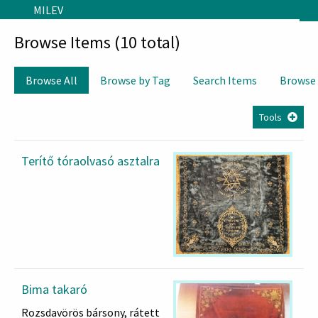
Skip to main content
MILEV
Browse Items (10 total)
Browse All
Browse by Tag
Search Items
Browse
Tools
Terítő tóraolvasó asztalra
Bima takaró
Rozsdavörös bársony, rátett