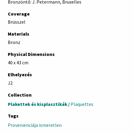
Bronzöntő: J. Petermann, Bruxelles
Coverage
Brüsszel
Materials
Bronz
Physical Dimensions
40 x 43 cm
Elhelyezés
J2
Collection
Plakettek és kisplasztikák /
Plaquettes
Tags
Provenienciája ismeretlen