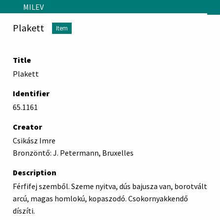
Skip to main content
MILEV
Plakett
Item
Title
Plakett
Identifier
65.1161
Creator
Csikász Imre
Bronzöntő: J. Petermann, Bruxelles
Description
Férfifej szemből. Szeme nyitva, dús bajusza van, borotvált
arcú, magas homlokú, kopaszodó. Csokornyakkendő
díszíti.