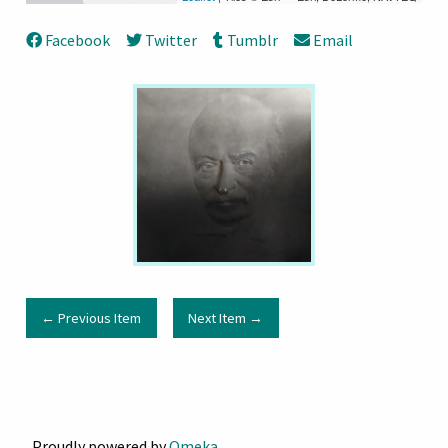
Facebook
Twitter
Tumblr
Email
← Previous Item
Next Item →
Proudly powered by
Omeka
.