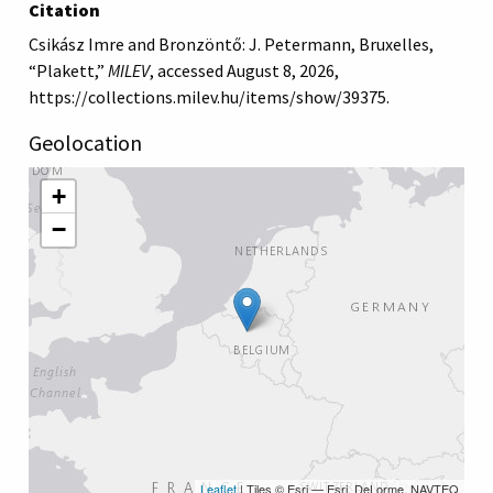
Citation
Csikász Imre and Bronzöntő: J. Petermann, Bruxelles,
“Plakett,”
MILEV
, accessed August 8, 2026,
https://collections.milev.hu/items/show/39375
.
Geolocation
+
−
Leaflet
| Tiles © Esri — Esri, DeLorme, NAVTEQ