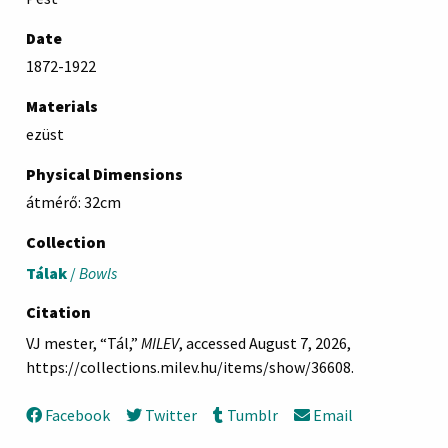
Date
1872-1922
Materials
ezüst
Physical Dimensions
átmérő: 32cm
Collection
Tálak
/
Bowls
Citation
VJ mester, “Tál,”
MILEV
, accessed August 7, 2026,
https://collections.milev.hu/items/show/36608
.
Facebook
Twitter
Tumblr
Email