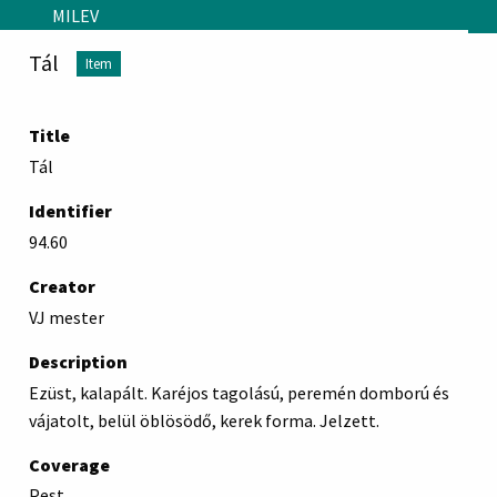
Skip to main content
MILEV
Tál
Item
Title
Tál
Identifier
94.60
Creator
VJ mester
Description
Ezüst, kalapált. Karéjos tagolású, peremén domború és
vájatolt, belül öblösödő, kerek forma. Jelzett.
Coverage
Pest