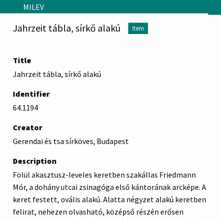
Skip to main content
MILEV
Jahrzeit tábla, sírkő alakú
Item
Title
Jahrzeit tábla, sírkő alakú
Identifier
64.1194
Creator
Gerendai és tsa sírköves, Budapest
Description
Fölül akasztusz-leveles keretben szakállas Friedmann
Mór, a dohány utcai zsinagóga első kántorának arcképe. A
keret festett, ovális alakú. Alatta négyzet alakú keretben
felirat, nehezen olvasható, középső részén erősen