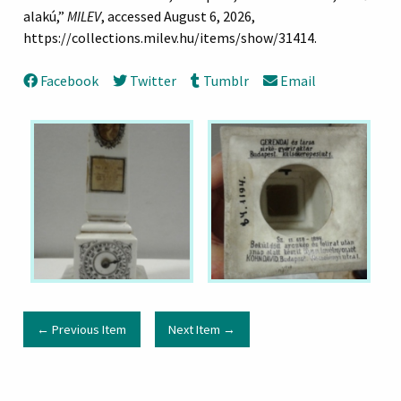
alakú,”
MILEV
, accessed August 6, 2026,
https://collections.milev.hu/items/show/31414
.
Facebook
Twitter
Tumblr
Email
← Previous Item
Next Item →