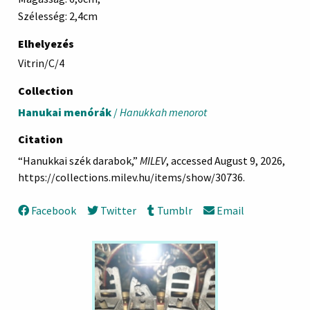
Szélesség: 2,4cm
Elhelyezés
Vitrin/C/4
Collection
Hanukai menórák
/
Hanukkah menorot
Citation
“Hanukkai szék darabok,”
MILEV
, accessed August 9, 2026,
https://collections.milev.hu/items/show/30736
.
Facebook
Twitter
Tumblr
Email