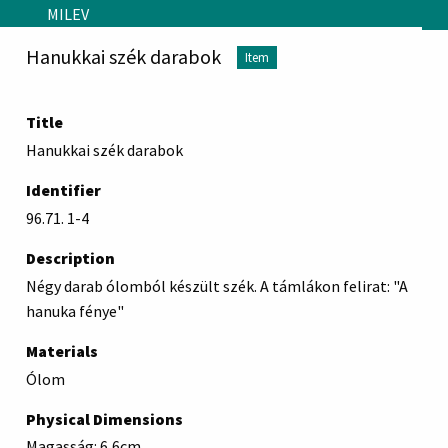
Skip to main content
MILEV
Hanukkai szék darabok
Item
Title
Hanukkai szék darabok
Identifier
96.71. 1-4
Description
Négy darab ólomból készült szék. A támlákon felirat: "A
hanuka fénye"
Materials
Ólom
Physical Dimensions
Magasság: 6,6cm,