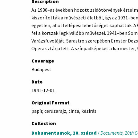
Description
Az 1930–as években hozott zsidótörvények értel
kiszorították a művészeti életből, így az 1931–
egyetlen, ahol fellépési lehetőséget kaphattak. 
fel a korszak legkiválóbb művészei. 1941–ben Som
Varázsfuvoláját. Sarastro szerepében Ernster Dezső
Opera sztárja lett. A színpadképeket a karmester,
Coverage
Budapest
Date
1941-12-01
Original Format
papír, ceruzarajz, tinta, kézírás
Collection
Dokumentumok, 20. század
/
Documents, 20th C