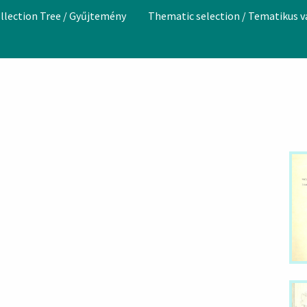
llection Tree / Gyűjtemény
Thematic selection / Tematikus 