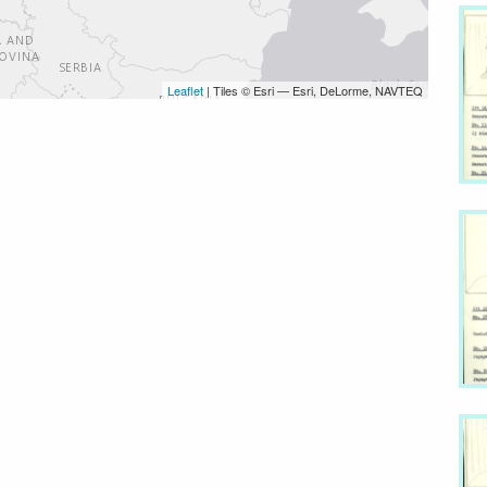
Leaflet
| Tiles © Esri — Esri, DeLorme, NAVTEQ