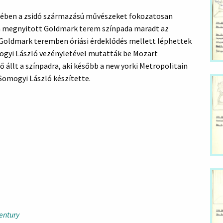
mében a zsidó származású művészeket fokozatosan
ben megnyitott Goldmark terem színpada maradt az
A Goldmark teremben óriási érdeklődés mellett léphettek
ogyi László vezényletével mutatták be Mozart
 állt a színpadra, aki később a new yorki Metropolitain
 Somogyi László készítette.
entury