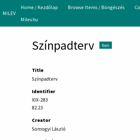
Skip to main content
Home / Kezdőlap
Browse Items / Böngészés
Co
MILEV
Milev.hu
Színpadterv
Item
Title
Színpadterv
Identifier
XIX-283
82.23
Creator
Somogyi László