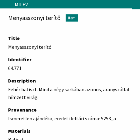
Skip to main content
MILEV
Menyasszonyi terítő
Item
Title
Menyasszonyi terítő
Identifier
64.771
Description
Fehér batiszt. Mind a négy sarkában azonos, aranyszállal
hímzett virág.
Provenance
Ismeretlen ajándéka, eredeti leltári száma: 5253_a
Materials
Batiszt