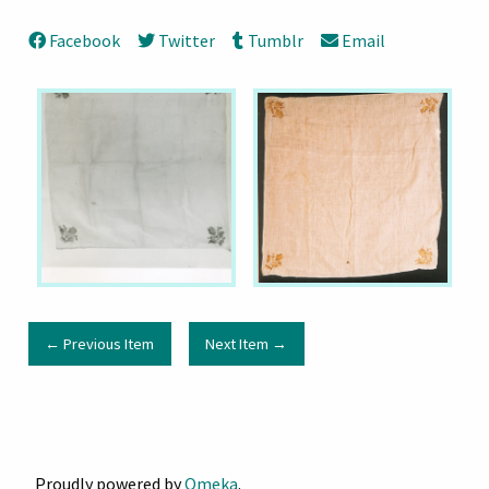
Facebook
Twitter
Tumblr
Email
← Previous Item
Next Item →
Proudly powered by
Omeka
.