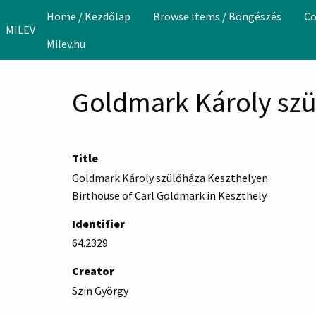
Skip to main content
Home / Kezdőlap
Browse Items / Böngészés
Co
MILEV
Milev.hu
Goldmark Károly szü
Title
Goldmark Károly szülőháza Keszthelyen
Birthouse of Carl Goldmark in Keszthely
Identifier
64.2329
Creator
Szin György