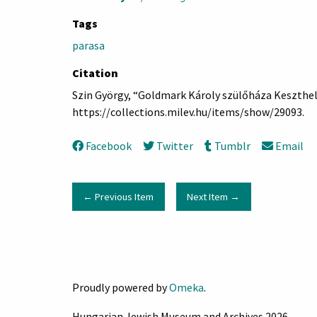
Tags
parasa
Citation
Szin György, “Goldmark Károly szülőháza Keszthe
https://collections.milev.hu/items/show/29093
.
Facebook
Twitter
Tumblr
Email
← Previous Item
Next Item →
Proudly powered by
Omeka
.
Hungarian Jewish Museum and Archives 2026