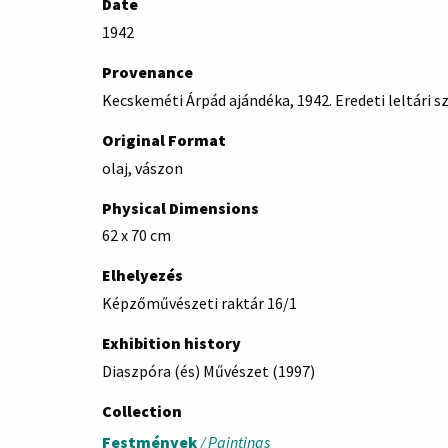
Date
1942
Provenance
Kecskeméti Árpád ajándéka, 1942. Eredeti leltári s
Original Format
olaj, vászon
Physical Dimensions
62 x 70 cm
Elhelyezés
Képzőművészeti raktár 16/1
Exhibition history
Diaszpóra (és) Művészet (1997)
Collection
Festmények
/ Paintings