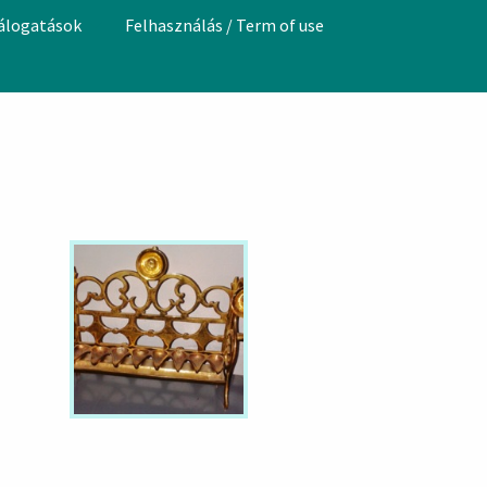
válogatások
Felhasználás / Term of use