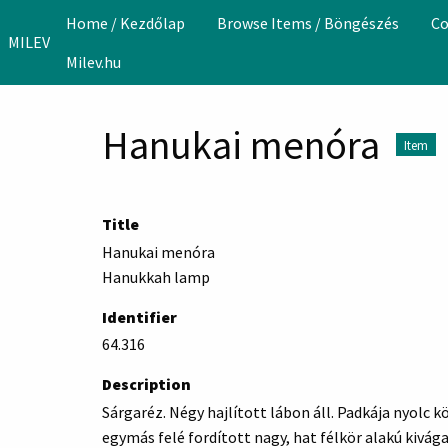
Skip to main content
Home / Kezdőlap
Browse Items / Böngészés
Co
MILEV
Milev.hu
Hanukai menóra
Item
Title
Hanukai menóra
Hanukkah lamp
Identifier
64.316
Description
Sárgaréz. Négy hajlított lábon áll. Padkája nyolc k
egymás felé fordított nagy, hat félkör alakú kivá