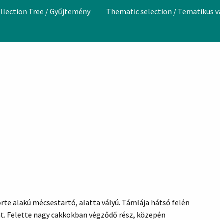
llection Tree / Gyűjtemény
Thematic selection / Tematikus 
örte alakú mécsestartó, alatta vályú. Támlája hátsó felén
gat. Felette nagy cakkokban végződő rész, közepén