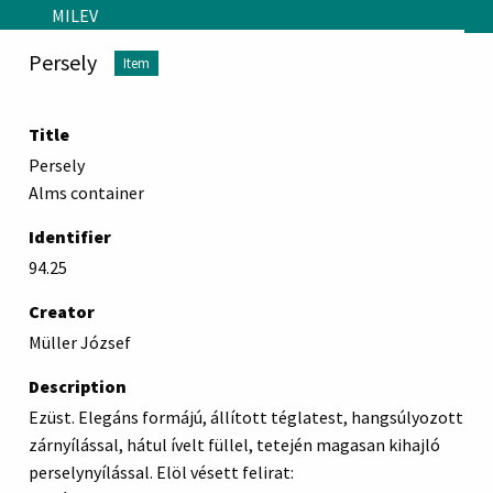
Skip to main content
MILEV
Persely
Item
Title
Persely
Alms container
Identifier
94.25
Creator
Müller József
Description
Ezüst. Elegáns formájú, állított téglatest, hangsúlyozott
zárnyílással, hátul ívelt füllel, tetején magasan kihajló
perselynyílással. Elöl vésett felirat: