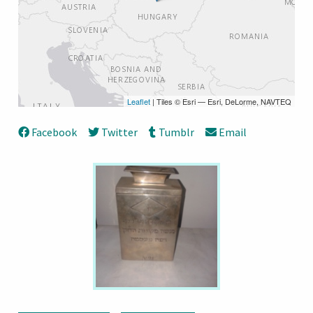
Leaflet
| Tiles © Esri — Esri, DeLorme, NAVTEQ
Facebook
Twitter
Tumblr
Email