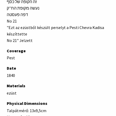
זה הקופה של כסף
נעשה מקופת הח''ק
דפה פעסטה
No 21
"Ezt az ezüstből készült perselyt a Pesti Chevra Kadisa
készíttette
No 21" Jelzett
Coverage
Pest
Date
1840
Materials
ezüst
Physical Dimensions
Talpátmérő: 13x9,5cm