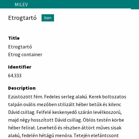
Skip to main content
MILEV
Etrogtartó
Item
Title
Etrogtartó
Etrog container
Identifier
64.333
Description
Ezüstözött fém. Fedeles serleg alakú. Kerek boltozatos
talpán ovális mezőben stilizált héber betűk és kilenc
Dávid csillag. Felfelé keskenyedő szárán levélkoszorú,
majd négy hosszított Dávid csillag. Öblös testén körbe
héber felirat. Levehető és részben áttört műves sisak
alakú, fedelén hétágú menóra. Tetején elefántcsont