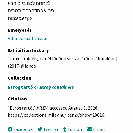
ולקחתם לכם ביום הרא
פרי עצ הדר כפת תמרים
וענף עצ עבות
Elhelyezés
Állandó kiállításban
Exhibition history
Tamid: [mindig, ismétlődően visszatérően, állandóan]
(2017-állandó)
Collection
Etrogtartók
/
Etrog containers
Citation
“Etrogtartó,”
MILEV
, accessed August 9, 2026,
https://collections.milev.hu/items/show/28616
.
Facebook
Twitter
Tumblr
Email