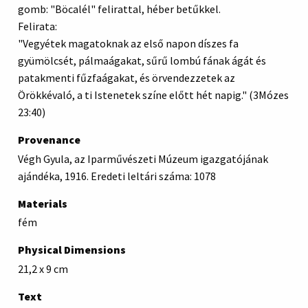
gomb: "Böcalél" felirattal, héber betűkkel.
Felirata:
"Vegyétek magatoknak az első napon díszes fa
gyümölcsét, pálmaágakat, sűrű lombú fának ágát és
patakmenti fűzfaágakat, és örvendezzetek az
Örökkévaló, a ti Istenetek színe előtt hét napig." (3Mózes
23:40)
Provenance
Végh Gyula, az Iparművészeti Múzeum igazgatójának
ajándéka, 1916. Eredeti leltári száma: 1078
Materials
fém
Physical Dimensions
21,2 x 9 cm
Text