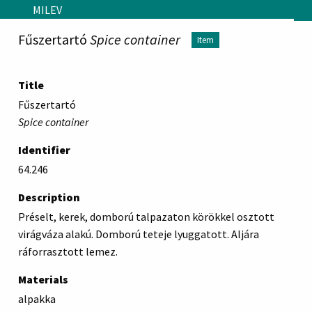
Skip to main content
MILEV
Fűszertartó
Spice container
Item
Title
Fűszertartó
Spice container
Identifier
64.246
Description
Préselt, kerek, domború talpazaton körökkel osztott
virágváza alakú. Domború teteje lyuggatott. Aljára
ráforrasztott lemez.
Materials
alpakka