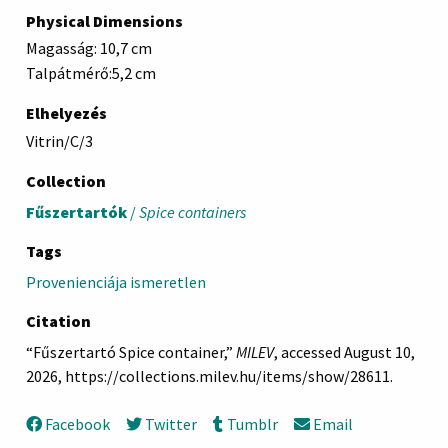
Physical Dimensions
Magasság: 10,7 cm
Talpátmérő:5,2 cm
Elhelyezés
Vitrin/C/3
Collection
Fűszertartók
/
Spice containers
Tags
Provenienciája ismeretlen
Citation
“Fűszertartó Spice container,”
MILEV
, accessed August 10,
2026,
https://collections.milev.hu/items/show/28611
.
Facebook
Twitter
Tumblr
Email