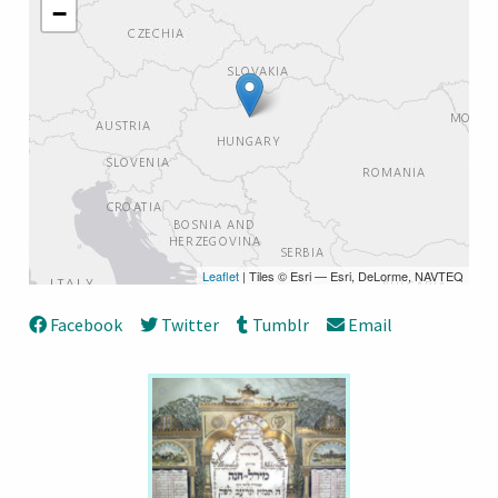
−
Leaflet
| Tiles © Esri — Esri, DeLorme, NAVTEQ
Facebook
Twitter
Tumblr
Email