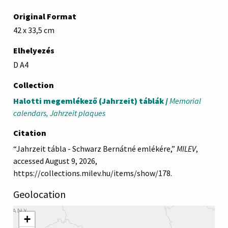
Original Format
42 x 33,5 cm
Elhelyezés
D A4
Collection
Halotti megemlékező (Jahrzeit) táblák /
Memorial
calendars, Jahrzeit plaques
Citation
“Jahrzeit tábla - Schwarz Bernátné emlékére,”
MILEV
,
accessed August 9, 2026,
https://collections.milev.hu/items/show/178
.
Geolocation
+