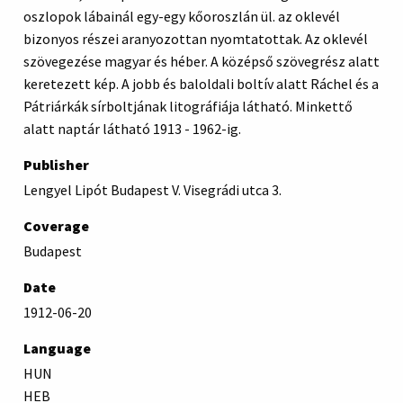
oszlopok lábainál egy-egy kőoroszlán ül. az oklevél
bizonyos részei aranyozottan nyomtatottak. Az oklevél
szövegezése magyar és héber. A középső szövegrész alatt
keretezett kép. A jobb és baloldali boltív alatt Ráchel és a
Pátriárkák sírboltjának litográfiája látható. Minkettő
alatt naptár látható 1913 - 1962-ig.
Publisher
Lengyel Lipót Budapest V. Visegrádi utca 3.
Coverage
Budapest
Date
1912-06-20
Language
HUN
HEB