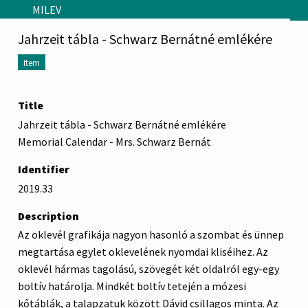
Skip to main content
MILEV
Jahrzeit tábla - Schwarz Bernátné emlékére
Item
Title
Jahrzeit tábla - Schwarz Bernátné emlékére
Memorial Calendar - Mrs. Schwarz Bernát
Identifier
2019.33
Description
Az oklevél grafikája nagyon hasonló a szombat és ünnep
megtartása egylet oklevelének nyomdai kliséihez. Az
oklevél hármas tagolású, szövegét két oldalról egy-egy
boltív határolja. Mindkét boltív tetején a mózesi
kőtáblák, a talapzatuk között Dávid csillagos minta. Az