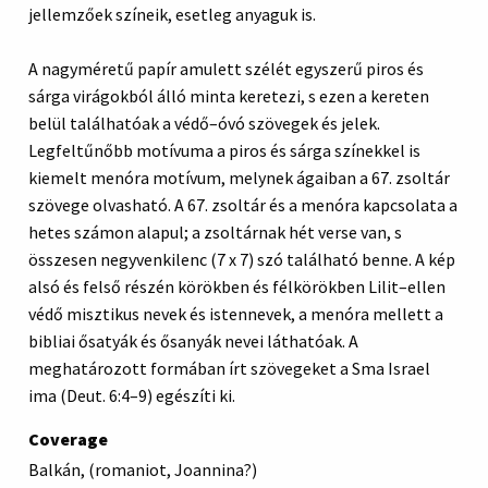
jellemzőek színeik, esetleg anyaguk is.
A nagyméretű papír amulett szélét egyszerű piros és
sárga virágokból álló minta keretezi, s ezen a kereten
belül találhatóak a védő–óvó szövegek és jelek.
Legfeltűnőbb motívuma a piros és sárga színekkel is
kiemelt menóra motívum, melynek ágaiban a 67. zsoltár
szövege olvasható. A 67. zsoltár és a menóra kapcsolata a
hetes számon alapul; a zsoltárnak hét verse van, s
összesen negyvenkilenc (7 x 7) szó található benne. A kép
alsó és felső részén körökben és félkörökben Lilit–ellen
védő misztikus nevek és istennevek, a menóra mellett a
bibliai ősatyák és ősanyák nevei láthatóak. A
meghatározott formában írt szövegeket a Sma Israel
ima (Deut. 6:4–9) egészíti ki.
Coverage
Balkán, (romaniot, Joannina?)