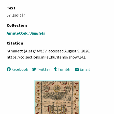
Text
67. zsoltár
Collection
Amulettek
/
Amulets
Citation
“Amulett (Alef),”
MILEV
, accessed August 9, 2026,
https://collections.milev.hu/items/show/141
.
Facebook
Twitter
Tumblr
Email