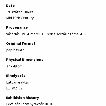
Date
19. század 1860's
Mid 19th Century
Provenance
Vásárlás, 1914. március. Eredeti leltári száma: 415
Original Format
papír, tinta
Physical Dimensions
37 x 49 cm
Elhelyezés
Látványraktár
L1_W2_02
Exhibition history
Levéltári látványraktár 2010-