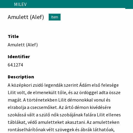
Skip to main content
MILEV
Amulett (Alef)
Item
Title
Amulett (Alef)
Identifier
64.1274
Description
A középkori zsidó legendák szerint Ádám első felesége
Lilit volt, de elmenekült tőle, és az ördöggel adta össze
magát. A történetekben Lilit démonokkal vonul és
elrabolja a csecsemőket. Az ártó démon kivédésére
szokássá vált a szülő nők szobájának falára Lilit ellenes
táblákat, védő amuletteket akasztani. Az amuletteken
rontáselhárítónak vélt szövegek és ábrák láthatóak,