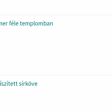
mer féle templomban
szített sírköve