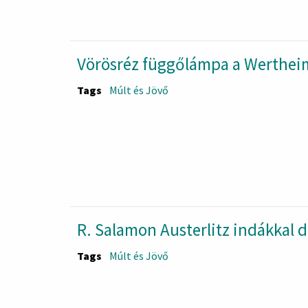
Vörösréz függőlámpa a Werthei
Tags
Múlt és Jövő
R. Salamon Austerlitz indákkal dí
Tags
Múlt és Jövő