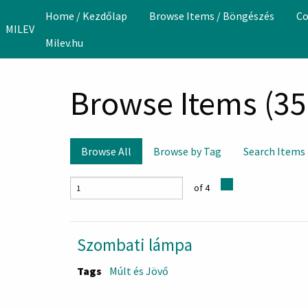
Skip to main content
Home / Kezdőlap
Browse Items / Böngészés
Co
MILEV
Milev.hu
Browse Items (35 
Browse All
Browse by Tag
Search Items
of 4
Szombati lámpa
Tags
Múlt és Jövő