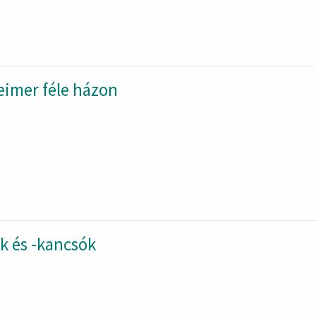
eimer féle házon
k és -kancsók