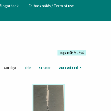
válogatások
Felhasználás / Term of use
Tags: Múlt és Jövő
Sort by:
Title
Creator
Date Added