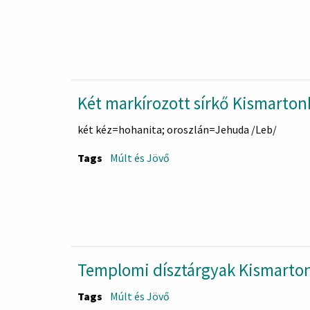
Két markírozott sírkő Kismarton
két kéz=hohanita; oroszlán=Jehuda /Leb/
Tags
Múlt és Jövő
Templomi dísztárgyak Kismarto
Tags
Múlt és Jövő