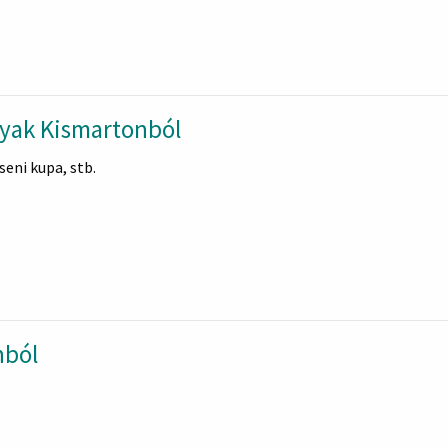
gyak Kismartonból
eni kupa, stb.
nból