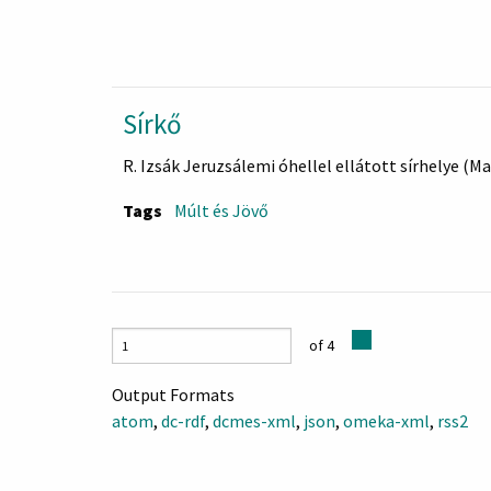
Sírkő
R. Izsák Jeruzsálemi óhellel ellátott sírhelye (M
Tags
Múlt és Jövő
of 4
Output Formats
atom
,
dc-rdf
,
dcmes-xml
,
json
,
omeka-xml
,
rss2