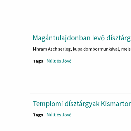
Magántulajdonban levő dísztár
Mhram Asch serleg, kupa dombormunkával, meiss
Tags
Múlt és Jövő
Templomi dísztárgyak Kismarto
Tags
Múlt és Jövő