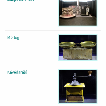
egy részével Prágában,
Ezékiel Landau jesivájában
találkozhatott. Enyhíteni
szerette volna a túl szigorú
vallási törvényeket, a kecsege
fogyasztása mellett
Mérleg
engedélyezte volna a
szombati vasúti uazást is.
Nogah Hacedek című, 1818-
ban megjelent művében a
szertartások egyszerűsítését
követelte: héber helyett
Kávédaráló
német nyelvű imákat és
prédikációt valamint
orgonahasználatot is
engedélyezett volna. Ezeket
a korszakban radikálisnak
tekintett gondolatait végül