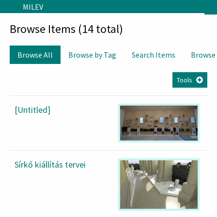
Skip to main content
MILEV
Browse Items (14 total)
Browse All
Browse by Tag
Search Items
Browse
Tools
[Untitled]
Sírkő kiállítás tervei