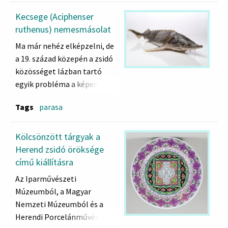
Kecsege (Aciphenser
ruthenus) nemesmásolat
Ma már nehéz elképzelni, de
a 19. század közepén a zsidó
közösséget lázban tartó
egyik probléma a képen
látható hal
Tags
parasa
fogyaszthatóságának
kérdése volt. A bibliai
étkezési tilalmakból
Kölcsönzött tárgyak a
levezetve a kecsegét a
Herend zsidó öröksége
szefárd hagyomány kósernek,
című kiállításra
azaz fogyaszthatónak ítélte,
Az Iparművészeti
míg a Magyarországon is
Múzeumból, a Magyar
követett askenázi tradíció
Nemzeti Múzeumból és a
nem. Chorin Áron aradi rabbi
Herendi Porcelánművészeti
mesterét, Ezékiel Landau