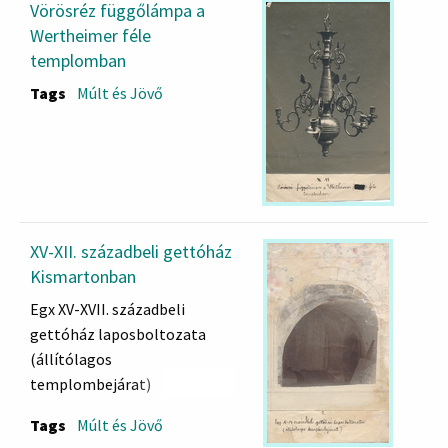
Vörösréz függőlámpa a
Wertheimer féle
templomban
Tags
Múlt és Jövő
XV-XII. századbeli gettóház
Kismartonban
Egx XV-XVII. századbeli
gettóház laposboltozata
(állítólagos
templombejárat)
Tags
Múlt és Jövő