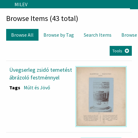
Skip to main content
MILEV
Browse Items (43 total)
Browse All
Browse by Tag
Search Items
Browse
Tools
Üvegserleg zsidó temetést
ábrázoló festménnyel
Tags
Múlt és Jövő