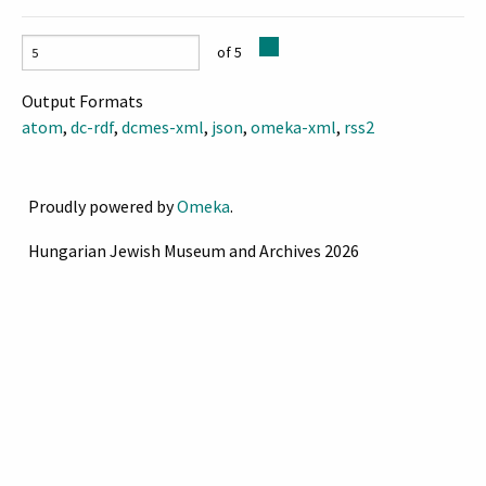
of 5
Output Formats
atom
,
dc-rdf
,
dcmes-xml
,
json
,
omeka-xml
,
rss2
Proudly powered by
Omeka
.
Hungarian Jewish Museum and Archives 2026