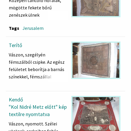
Közepén táncoló női alak,
mögötte fekete bőrű
zenészek ülnek
törökülésben, ketten nézik.
Tags
Jerusalem
Széles keretező dísz, felső
sarkaiban a Tízparancsolat
egy-egy táblája, a
Terítő
parancsolatok kezdő
Vászon, szegélyén
szavaival. Oldalainak közepén
fémszálból csipke. Az egész
egy-egy Dávid -csillagban
felületet beborítja a barnás
ציון= Cion szó.
színekkel, fémszállal
Alsó sarkaiban félholdban a
hímzett arabos
137. zsoltár részlete:
ornamentika..
Kendő
אם אשכחך ירושלים תשכח
"Kol Nidré Metz előtt" kép
ימיני
textilre nyomtatva
(ha elfelejtlek Jeruzsálem,
Vászon, nyomott. Szélei
száradjon el a jobbom....)