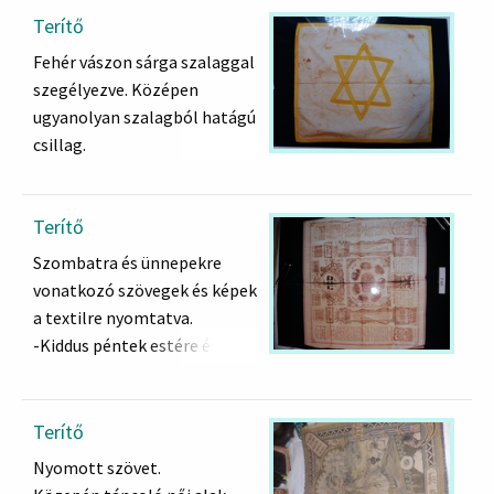
illetve ezek nyomai. Körben
Terítő
arany rojt.
Fehér vászon sárga szalaggal
szegélyezve. Középen
ugyanolyan szalagból hatágú
csillag.
Terítő
Szombatra és ünnepekre
vonatkozó szövegek és képek
a textilre nyomtatva.
-Kiddus péntek estére és
szombat délre
-Kiddus a 3 zarándokünnepre
-Áldás a gyertyagyújtásra, és
Terítő
jiddis ima
Nyomott szövet.