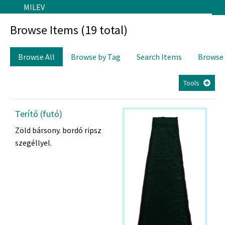
Skip to main content
MILEV
Browse Items (19 total)
Browse All
Browse by Tag
Search Items
Browse
Tools
Terítő (futó)
Zöld bársony. bordó ripsz
szegéllyel.