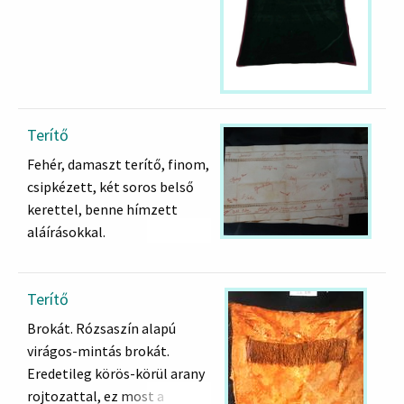
Terítő
Fehér, damaszt terítő, finom,
csipkézett, két soros belső
kerettel, benne hímzett
aláírásokkal.
Terítő
Brokát. Rózsaszín alapú
virágos-mintás brokát.
Eredetileg körös-körül arany
rojtozattal, ez most a