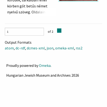
vörösek, sarkaiban fehér
körben gót betűs német
רחל אמנו
nyelvű szöveg. Oldalain
"Ráhel ősanyánk"
virágos ág, felül az ágat
középen Dávid - csillag
osztja. Ez alatt héber és
of 2
német nyelvű szöveg.
"Haben wir nicht Alle einen
Output Formats
Vater? Hat uns nicht Alle ein
atom
,
dc-rdf
,
dcmes-xml
,
json
,
omeka-xml
,
rss2
Gott geschaffen? "
הלא אב אהד לכלנו אלא יצר
Proudly powered by
Omeka
.
אהד בראנו
"Nemde egy Atyánk van
Hungarian Jewish Museum and Archives 2026
mindnyájunknak, nemde egy
Alkotó teremtett
valamennyiünket? " (Prófétai
idézet)