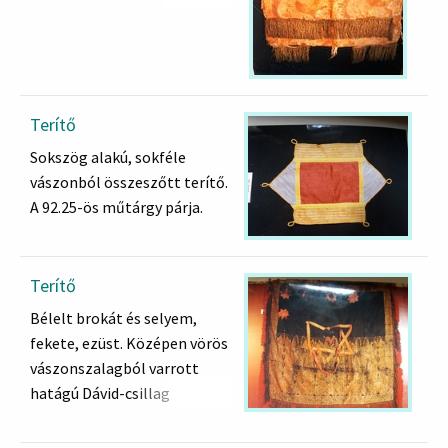
legtöbb helyen hiányzik.
Ugyanilyen arany rojtozattal
vízszintesen három részre
osztott .
Terítő
Sokszög alakú, sokféle
vászonból összeszőtt terítő.
A 92.25-ös műtárgy párja.
Terítő
Bélelt brokát és selyem,
fekete, ezüst. Középen vörös
vászonszalagból varrott
hatágú Dávid-csillag
maradványai. Körülötte
hiányos nyolcágú csillagok,